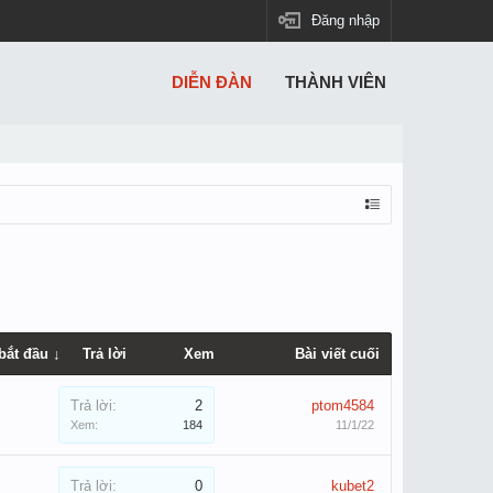
Đăng nhập
DIỄN ĐÀN
THÀNH VIÊN
bắt đầu ↓
Trả lời
Xem
Bài viết cuối
Trả lời:
2
ptom4584
Xem:
184
11/1/22
Trả lời:
0
kubet2