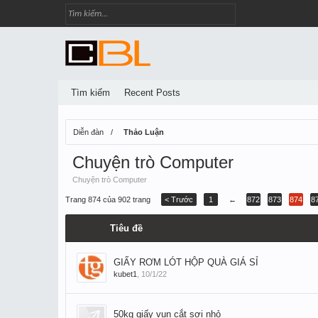
Tìm kiếm
Recent Posts
Diễn đàn
Thảo Luận
Chuyện trò Computer
Chuyện trò Computer
Trang 874 của 902 trang
< Trước
1
←
872
873
874
8
Tiêu đề
GIẤY RƠM LÓT HỘP QUÀ GIÁ SỈ
kubet1
,
10/1/22
50kg giấy vụn cắt sợi nhỏ