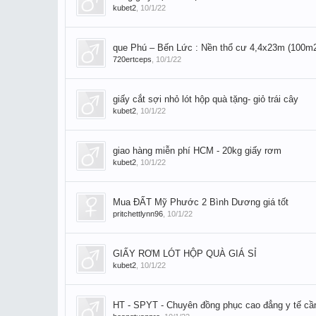
kubet2
,
10/1/22
que Phú – Bến Lức : Nền thổ cư 4,4x23m (100m2
720ertceps
,
10/1/22
giấy cắt sợi nhỏ lót hộp quà tặng- giỏ trái cây
kubet2
,
10/1/22
giao hàng miễn phí HCM - 20kg giấy rơm
kubet2
,
10/1/22
Mua ĐẤT Mỹ Phước 2 Bình Dương giá tốt
pritchettlynn96
,
10/1/22
GIẤY RƠM LÓT HỘP QUÀ GIÁ SỈ
kubet2
,
10/1/22
HT - SPYT - Chuyên đồng phục cao đẳng y tế cần