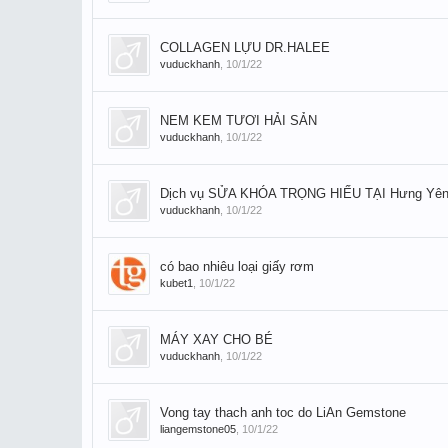
COLLAGEN LỰU DR.HALEE
vuduckhanh
,
10/1/22
NEM KEM TƯƠI HẢI SẢN
vuduckhanh
,
10/1/22
Dịch vụ SỬA KHÓA TRỌNG HIẾU TẠI Hưng Yê
vuduckhanh
,
10/1/22
có bao nhiêu loại giấy rơm
kubet1
,
10/1/22
MÁY XAY CHO BÉ
vuduckhanh
,
10/1/22
Vong tay thach anh toc do LiAn Gemstone
liangemstone05
,
10/1/22