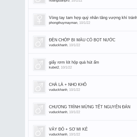
hoangtuanpro
,
10/1/22
Vòng tay tam hợp quý nhân tăng vượng khí tránh
phongthuymayman
,
10/1/22
ĐÈN CHỚP BI MÀU CÓ BỌT NƯỚC
vuduckhanh
,
10/1/22
giấy rơm lót hộp quà hút ẩm
kubet2
,
10/1/22
CHÀ LÀ + NHO KHÔ
vuduckhanh
,
10/1/22
CHƯƠNG TRÌNH MỪNG TẾT NGUYÊN ĐÁN
vuduckhanh
,
10/1/22
VẢY ĐỎ + SƠ MI KẺ
vuduckhanh
,
10/1/22