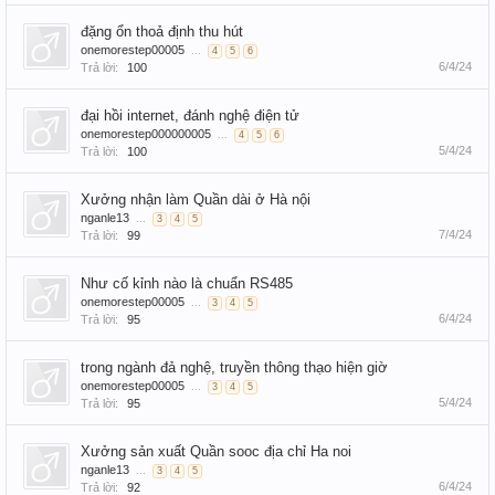
đặng ổn thoả định thu hút
onemorestep00005
...
4
5
6
6/4/24
Trả lời:
100
đại hồi internet, đánh nghệ điện tử
onemorestep000000005
...
4
5
6
5/4/24
Trả lời:
100
Xưởng nhận làm Quần dài ở Hà nội
nganle13
...
3
4
5
7/4/24
Trả lời:
99
Như cố kỉnh nào là chuẩn RS485
onemorestep00005
...
3
4
5
6/4/24
Trả lời:
95
trong ngành đả nghệ, truyền thông thạo hiện giờ
onemorestep00005
...
3
4
5
5/4/24
Trả lời:
95
Xưởng sản xuất Quần sooc địa chỉ Ha noi
nganle13
...
3
4
5
6/4/24
Trả lời:
92