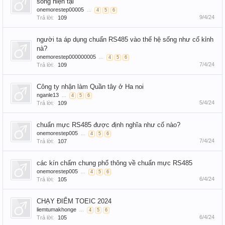
sống hiện tại
onemorestep00005
...
4
5
6
9/4/24
Trả lời:
109
người ta áp dụng chuẩn RS485 vào thế hệ sống như cố kỉnh
nà?
onemorestep000000005
...
4
5
6
7/4/24
Trả lời:
109
Công ty nhận làm Quần tây ở Ha noi
nganle13
...
4
5
6
5/4/24
Trả lời:
109
chuẩn mực RS485 được định nghĩa như cố nào?
onemorestep005
...
4
5
6
7/4/24
Trả lời:
107
các kín chấm chung phổ thông về chuẩn mực RS485
onemorestep005
...
4
5
6
6/4/24
Trả lời:
105
CHẠY ĐIỂM TOEIC 2024
liemtumakhonge
...
4
5
6
6/4/24
Trả lời:
105