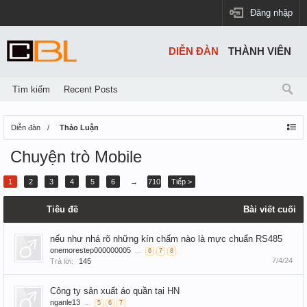
Đăng nhập
DIỄN ĐÀN
THÀNH VIÊN
Tìm kiếm
Recent Posts
Diễn đàn
Thảo Luận
Chuyện trò Mobile
1
2
3
4
5
6
→
710
Tiếp >
Tiêu đề
Bài viết cuối
nếu như nhá rõ những kín chấm nào là mực chuẩn RS485
onemorestep000000005
...
6
7
8
7/4/24
Trả lời:
145
Công ty sản xuất áo quần tại HN
nganle13
...
5
6
7