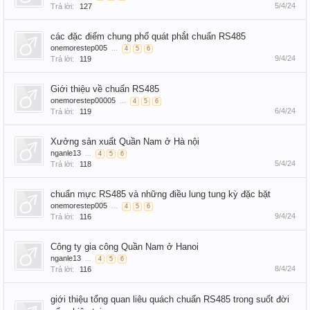
5/4/24
Trả lời:
127
các đặc điểm chung phổ quát phắt chuẩn RS485
onemorestep005
...
4
5
6
9/4/24
Trả lời:
119
Giới thiệu về chuẩn RS485
onemorestep00005
...
4
5
6
6/4/24
Trả lời:
119
Xưởng sản xuất Quần Nam ở Hà nội
nganle13
...
4
5
6
5/4/24
Trả lời:
118
chuẩn mực RS485 và những điều lung tung kỳ đặc bặt
onemorestep005
...
4
5
6
9/4/24
Trả lời:
116
Công ty gia công Quần Nam ở Hanoi
nganle13
...
4
5
6
8/4/24
Trả lời:
116
giới thiệu tổng quan liêu quách chuẩn RS485 trong suốt đời