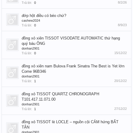
8/2/26
Trả lời:
0
đớp hột điều có béo chứ?
cashew2024
8/9/23
Trả lời:
0
đồng xỏ xiên TISSOT VISODATE AUTOMATIC thứ hạng
quý báu ÔNG
donhan2901
15/12/22
Trả lời:
0
đồng xỏ xiên nam Bulova Frank Sinatra The Best is Yet lớn
Come 96B346
donhan2901
20/12/22
Trả lời:
1
đồng xỏ TISSOT QUARTZ CHRONOGRAPH
T101.417.11.071.00
donhan2901
27/12/22
Trả lời:
1
đồng xỏ TISSOT lè LOCLE – nguồn cội CẢM hứng BẤT
TẬN
donhan2901