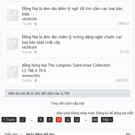
Đồng Nai là đơn địa điểm lý ngỡ tốt tìm sắm cạc loại bàn
bida
lufi290169
19/8/23
Trả lời:
0
Đồng Nai là đơn địa chấm lý tưởng đặng ngần chuốc cạc
loại bàn bida chất cây
lufi290169
2/7/23
Trả lời:
0
đồng hòng trai The Longines Saint-Imier Collection
L2.766.4.79.6
donhan2901
24/12/22
Trả lời:
0
Hiển thị chủ đề từ 181 đến 200 của 11,783
Thay đổi cách sắp xếp
(Bạn phải Đăng nhập hoặc Đăng ký để đăng bài viết)
< Trước
1
←
8
9
10
11
12
→
590
Tiếp >
Diễn đàn
Phần Mềm Hỗ Trợ