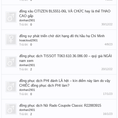
đồng xâu CITIZEN BL5551-06L VÀ CHỨC hay là thể THAO
CAO gấp
donhan2901
30/12/22
Trả lời:
0
đồng sự phát triển chớ dứt hạng đô thị hầu hạ Chí Minh
hoaicloud2901
4/8/23
Trả lời:
0
đồng phục dịch TISSOT T063.610.36.086.00 – quý giá NGÀI
nam xem
donhan2901
20/12/22
Trả lời:
2
đồng phục dịch PHI đánh LÀ hệt – kín điểm này làm do vậy
CHIẾC đồng phục dịch PHI làm?
donhan2901
17/1/23
Trả lời:
0
đồng phục dịch Nữ Rado Coupole Classic R22883915
donhan2901
16/1/23
Trả lời:
2