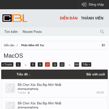
Đăng nhập
DIỄN ĐÀN
THÀNH VIÊN
Tìm kiếm
Recent Posts
Diễn đàn
Phần Mềm Hỗ Trợ
MacOS
< Trước
1
←
8
9
10
11
12
→
590
Tiếp >
Tiêu đề ↓
Bài viết cuối
Đồ Chơi Xóc Đia Bịp Mới Nhất
phamquangthang
8/2/26
Trả lời:
0
Đồ Chơi Xóc Đia Bịp Mới Nhất
phamquangthang