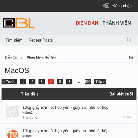
Đăng nhập
DIỄN ĐÀN
THÀNH VIÊN
Tìm kiếm
Recent Posts
Diễn đàn
Phần Mềm Hỗ Trợ
MacOS
< Trước
1
2
3
4
5
6
→
590
Tiếp >
Tiêu đề ↑
Bài viết cuối
10kg giấy rơm lót hộp yến - giấy sợi nhỏ lót hộp
kubet2
5/1/22
Trả lời:
0
10kg giấy rơm lót hộp yến - giấy sợi nhỏ lót hộp
kubet1