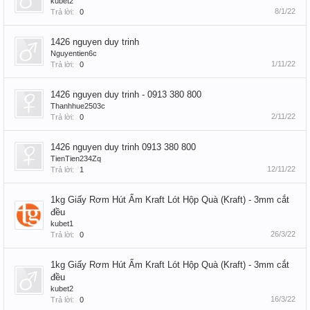
kubet2
8/1/22
Trả lời:
0
1426 nguyen duy trinh
Nguyentien6c
1/11/22
Trả lời:
0
1426 nguyen duy trinh - 0913 380 800
Thanhhue2503c
2/11/22
Trả lời:
0
1426 nguyen duy trinh 0913 380 800
TienTien234Zq
12/11/22
Trả lời:
1
1kg Giấy Rơm Hút Ẩm Kraft Lót Hộp Quà (Kraft) - 3mm cắt
đều
kubet1
26/3/22
Trả lời:
0
1kg Giấy Rơm Hút Ẩm Kraft Lót Hộp Quà (Kraft) - 3mm cắt
đều
kubet2
16/3/22
Trả lời:
0