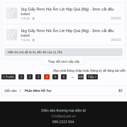
1kg Giấy Rơm Hút Ẩm Lót Hộp Quà (Mg) - 3mm cắt đều
kubet2
20/3/22
Trả lời:
0
1kg Giấy Rơm Hút Ẩm Lót Hộp Quà (Mg) - 3mm cắt đều
kubet2
28/3/22
Trả lời:
0
Hiển thị chủ đề từ 61 đến 80 của 11,783
Thay đổi cách sắp xếp
(Bạn phải Đăng nhập hoặc Đăng ký để đăng bài viết)
< Trước
1
2
3
4
5
6
→
590
Tiếp >
Diễn đàn
Phần Mềm Hỗ Trợ
Diên đàn thương mại điện tử
ChoBaoLam.vn
090.2222.504.