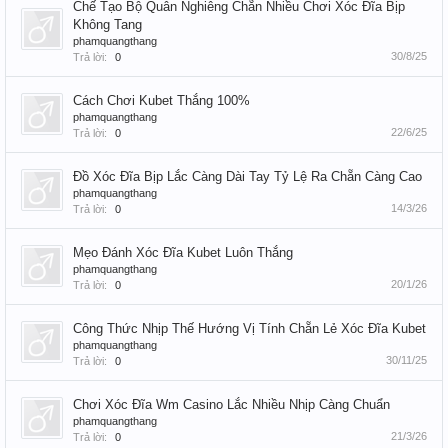
Chế Tạo Bộ Quân Nghiêng Chẵn Nhiều Chơi Xóc Đĩa Bịp
Không Tang
phamquangthang
30/8/25
Trả lời:
0
Cách Chơi Kubet Thắng 100%
phamquangthang
22/6/25
Trả lời:
0
Đồ Xóc Đĩa Bịp Lắc Càng Dài Tay Tỷ Lệ Ra Chẵn Càng Cao
phamquangthang
14/3/26
Trả lời:
0
Mẹo Đánh Xóc Đĩa Kubet Luôn Thắng
phamquangthang
20/1/26
Trả lời:
0
Công Thức Nhịp Thế Hướng Vị Tính Chẵn Lẻ Xóc Đĩa Kubet
phamquangthang
30/11/25
Trả lời:
0
Chơi Xóc Đĩa Wm Casino Lắc Nhiều Nhịp Càng Chuẩn
phamquangthang
21/3/26
Trả lời:
0