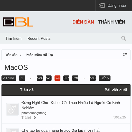
Đăng nhập
DIỄN ĐÀN
THÀNH VIÊN
Tìm kiếm
Recent Posts
Diễn đàn
Phần Mềm Hỗ Trợ
MacOS
< Trước
1
←
524
525
526
527
528
→
590
Tiếp >
Tiêu đề
Bài viết cuối
Đừng Nghĩ Chơi Kubet Cứ Thua Nhiều Là Người Có Kinh
Nghiệm
phamquangthang
30/12/25
Trả lời:
0
Chế tạo bộ quân nặng lẻ xóc đĩa bịp mới nhất