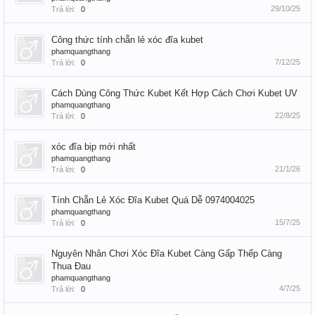
29/10/25
Trả lời:
0
Công thức tính chẵn lẻ xóc đĩa kubet
phamquangthang
7/12/25
Trả lời:
0
Cách Dùng Công Thức Kubet Kết Hợp Cách Chơi Kubet UV
phamquangthang
22/8/25
Trả lời:
0
xóc đĩa bịp mới nhất
phamquangthang
21/1/26
Trả lời:
0
Tính Chẵn Lẻ Xóc Đĩa Kubet Quá Dễ 0974004025
phamquangthang
15/7/25
Trả lời:
0
Nguyên Nhân Chơi Xóc Đĩa Kubet Càng Gấp Thếp Càng
Thua Đau
phamquangthang
4/7/25
Trả lời:
0