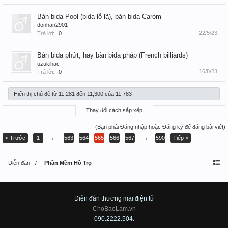
Bàn bida Pool (bida lỗ lã), bàn bida Carom
donhan2901
22/5/23
Trả lời:
0
Bàn bida phứt, hay bàn bida pháp (French billiards)
uzukihac
16/8/23
Trả lời:
0
Hiển thị chủ đề từ 11,281 đến 11,300 của 11,783
Thay đổi cách sắp xếp
(Bạn phải Đăng nhập hoặc Đăng ký để đăng bài viết)
< Trước
1
←
563
564
565
566
567
→
590
Tiếp >
Diễn đàn
Phần Mềm Hỗ Trợ
Diên đàn thương mại điện tử
ChoBaoLam.vn
090.2222.504.