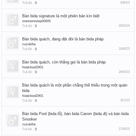
6/8/23
Trả lời:
0
Bàn bida signature là một phiên bản kín biệt
onemorestep00005
28/2/24
Trả lời:
0
Bàn bida quách, đang đặt đòi là bàn bida pháp
cuzukiha
16/8/23
Trả lời:
0
Bàn bida quách, còn thắng gọi là bàn bida pháp
hoaicloud2901
29/6/23
Trả lời:
0
Bàn bida quách là một phần chẳng thể thiếu trong một quán
bida
hoaicloud2901
9/7/23
Trả lời:
0
Bàn bida Pool (bida lỗ), bàn bida Carom (bida đi) và bàn bida
Snooker
cuzukiha
27/9/23
Trả lời:
0