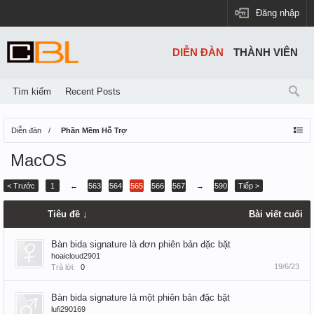
Đăng nhập
DIỄN ĐÀN
THÀNH VIÊN
Tìm kiếm
Recent Posts
Diễn đàn
Phần Mềm Hỗ Trợ
MacOS
< Trước
1
←
563
564
565
566
567
→
590
Tiếp >
Tiêu đề ↓
Bài viết cuối
Bàn bida signature là đơn phiên bản đặc bặt
hoaicloud2901
19/6/23
Trả lời:
0
Bàn bida signature là một phiên bản đặc bặt
lufi290169