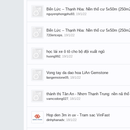
Bến Lức – Thạnh Hòa: Nền thổ cư 5x50m (250m2)
nguyenphongphu93
,
19/1/22
Bến Lức – Thạnh Hòa: Nền thổ cư 5x50m (250m2)
720ertceps
,
19/1/22
học lái xe ô tô cho bộ đội xuất ngũ
huong992
,
19/1/22
Vong tay da dao hoa LiAn Gemstone
liangemstone05
,
18/1/22
thành thị Tân An - Nhơn Thạnh Trung: nền nã thổ
vamcodong027
,
18/1/22
Hop den 3m in uv - Tram sac VinFast
dinhphanadv
,
18/1/22