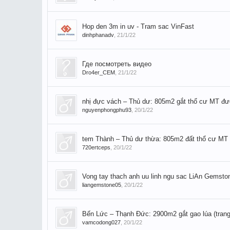
Hop den 3m in uv - Tram sac VinFast
dinhphanadv
,
21/1/22
Где посмотреть видео
Dro4er_CEM
,
21/1/22
nhị đực vách – Thủ dư: 805m2 gắt thổ cư MT đ
nguyenphongphu93
,
20/1/22
tem Thành – Thủ dư thừa: 805m2 đất thổ cư MT
720ertceps
,
20/1/22
Vong tay thach anh uu linh ngu sac LiAn Gemsto
liangemstone05
,
20/1/22
Bến Lức – Thạnh Đức: 2900m2 gắt gao lúa (trang 
vamcodong027
,
20/1/22