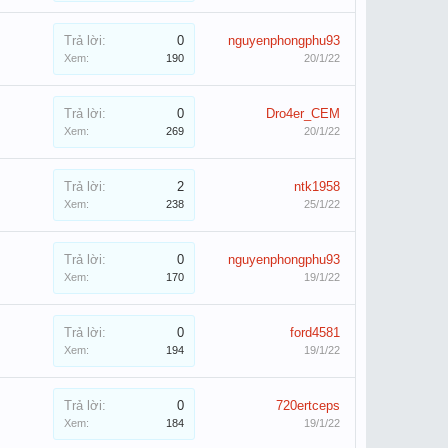
Trả lời:
0
nguyenphongphu93
Xem:
190
20/1/22
Trả lời:
0
Dro4er_CEM
Xem:
269
20/1/22
Trả lời:
2
ntk1958
Xem:
238
25/1/22
Trả lời:
0
nguyenphongphu93
Xem:
170
19/1/22
Trả lời:
0
ford4581
Xem:
194
19/1/22
Trả lời:
0
720ertceps
Xem:
184
19/1/22