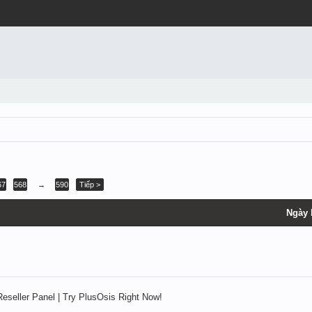
67
568
→
590
Tiếp >
Ngày 
Reseller Panel | Try PlusOsis Right Now!