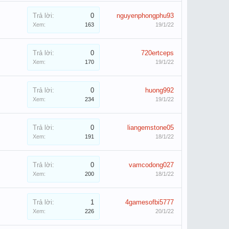
Trả lời:
0
nguyenphongphu93
Xem:
163
19/1/22
Trả lời:
0
720ertceps
Xem:
170
19/1/22
Trả lời:
0
huong992
Xem:
234
19/1/22
Trả lời:
0
liangemstone05
Xem:
191
18/1/22
Trả lời:
0
vamcodong027
Xem:
200
18/1/22
Trả lời:
1
4gamesofbi5777
Xem:
226
20/1/22