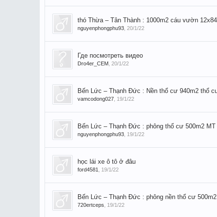
thó Thừa – Tân Thành : 1000m2 cáu vườn 12x84m
nguyenphongphu93
,
20/1/22
Где посмотреть видео
Dro4er_CEM
,
20/1/22
Bến Lức – Thạnh Đức : Nền thổ cư 940m2 thổ c
vamcodong027
,
19/1/22
Bến Lức – Thạnh Đức : phông thổ cư 500m2 MT lố
nguyenphongphu93
,
19/1/22
học lái xe ô tô ở đâu
ford4581
,
19/1/22
Bến Lức – Thạnh Đức : phông nền thổ cư 500m2
720ertceps
,
19/1/22