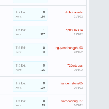
Trả lời:
0
dinhphanadv
Xem:
186
21/1/22
Trả lời:
1
qn8800x414
Xem:
317
29/1/22
Trả lời:
0
nguyenphongphu93
Xem:
190
20/1/22
Trả lời:
0
720ertceps
Xem:
175
20/1/22
Trả lời:
0
liangemstone05
Xem:
199
20/1/22
Trả lời:
0
vamcodong027
Xem:
175
20/1/22