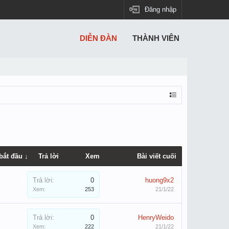
Đăng nhập
DIỄN ĐÀN
THÀNH VIÊN
bắt đầu ↓
Trả lời
Xem
Bài viết cuối
Trả lời:
0
huong9x2
Xem:
253
21/1/22
Trả lời:
0
HenryWeido
Xem:
222
21/1/22