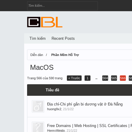
Tìm kiếm
Recent Posts
Diễn đàn
Phần Mềm Hỗ Trợ
MacOS
Trang 566 của 590 trang
< Trước
1
←
564
565
566
5
Tiêu đề
Địa chỉ-Chi phí gắn bi dương vật ở Đà Nẵng
huong9x2
,
21/1/22
Free Domains | Web Hosting | SSL Certificates | 
HenryWeido
,
21/1/22