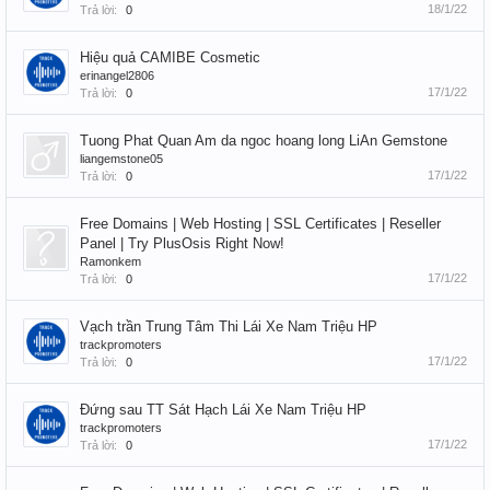
18/1/22
Trả lời:
0
Hiệu quả CAMIBE Cosmetic
erinangel2806
17/1/22
Trả lời:
0
Tuong Phat Quan Am da ngoc hoang long LiAn Gemstone
liangemstone05
17/1/22
Trả lời:
0
Free Domains | Web Hosting | SSL Certificates | Reseller
Panel | Try PlusOsis Right Now!
Ramonkem
17/1/22
Trả lời:
0
Vạch trần Trung Tâm Thi Lái Xe Nam Triệu HP
trackpromoters
17/1/22
Trả lời:
0
Đứng sau TT Sát Hạch Lái Xe Nam Triệu HP
trackpromoters
17/1/22
Trả lời:
0