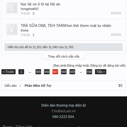
học lái xe ô tô tại hội an
hongphat842
15/1/22
Trả lời:
2
TRÀ SỮA OWL TEH TARIKhơi thở thơm mát tự nhiên
thuha
15/1/22
Trả lời:
1
Hiển thị chủ đề từ 11,321 đến 11,340 của 11,783
Thay đổi cách sắp xếp
(Bạn phải Đăng nhập hoặc Đăng ký để đăng bài viết)
< Trước
1
←
565
566
567
568
569
→
590
Tiếp >
Diễn đàn
Phần Mềm Hỗ Trợ
Diên đàn thương mại điện tử
ChoBaoLam.vn
090.2222.504.
Boron
Tiếng Việt