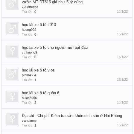
vườn MT DT816 giá như 5 tỷ cùng
720ertceps
15/1/22
Trả lời:
0
học lái xe ô tô 2010
huong992
15/1/22
Trả lời:
0
học lái xe ô tô cho người mới bắt đầu
vtnhuong9
15/1/22
Trả lời:
0
học lái xe ô tô vios
ptom4584
15/1/22
Trả lời:
1
học lái xe ô tô quận 6
hul043956
15/1/22
Trả lời:
2
Địa chỉ - Chi phí Kiểm tra sức khỏe sinh sản ở Hải Phòng
trandanne
15/1/22
Trả lời:
1