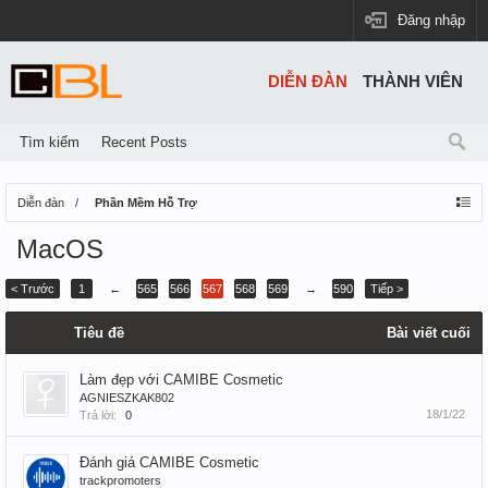
Đăng nhập
DIỄN ĐÀN
THÀNH VIÊN
Tìm kiếm
Recent Posts
Diễn đàn
Phần Mềm Hỗ Trợ
MacOS
< Trước
1
←
565
566
567
568
569
→
590
Tiếp >
Tiêu đề
Bài viết cuối
Làm đẹp với CAMIBE Cosmetic
AGNIESZKAK802
18/1/22
Trả lời:
0
Đánh giá CAMIBE Cosmetic
trackpromoters