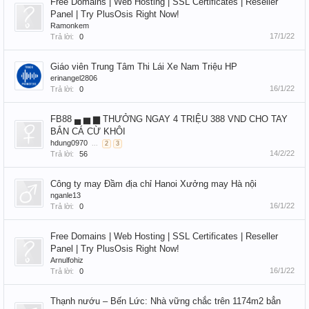
Free Domains | Web Hosting | SSL Certificates | Reseller
Panel | Try PlusOsis Right Now!
Ramonkem
17/1/22
Trả lời:
0
Giáo viên Trung Tâm Thi Lái Xe Nam Triệu HP
erinangel2806
16/1/22
Trả lời:
0
FB88 ▄ ▅ ▆ THƯỞNG NGAY 4 TRIỆU 388 VND CHO TAY
BẮN CÁ CỪ KHÔI
hdung0970
...
2
3
14/2/22
Trả lời:
56
Công ty may Đầm địa chỉ Hanoi Xưởng may Hà nội
nganle13
16/1/22
Trả lời:
0
Free Domains | Web Hosting | SSL Certificates | Reseller
Panel | Try PlusOsis Right Now!
Arnulfohiz
16/1/22
Trả lời:
0
Thạnh nướu – Bến Lức: Nhà vững chắc trên 1174m2 bẳn