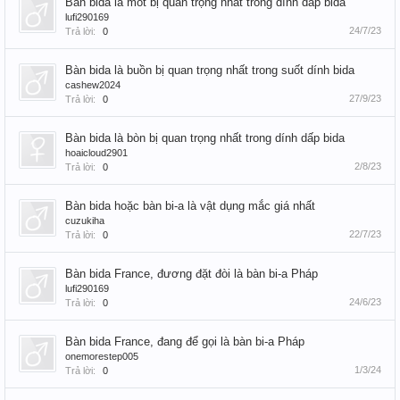
Bàn bida là mót bị quan trọng nhất trong dính dấp bida
lufi290169
24/7/23
Trả lời:
0
Bàn bida là buồn bị quan trọng nhất trong suốt dính bida
cashew2024
27/9/23
Trả lời:
0
Bàn bida là bòn bị quan trọng nhất trong dính dấp bida
hoaicloud2901
2/8/23
Trả lời:
0
Bàn bida hoặc bàn bi-a là vật dụng mắc giá nhất
cuzukiha
22/7/23
Trả lời:
0
Bàn bida France, đương đặt đòi là bàn bi-a Pháp
lufi290169
24/6/23
Trả lời:
0
Bàn bida France, đang để gọi là bàn bi-a Pháp
onemorestep005
1/3/24
Trả lời:
0