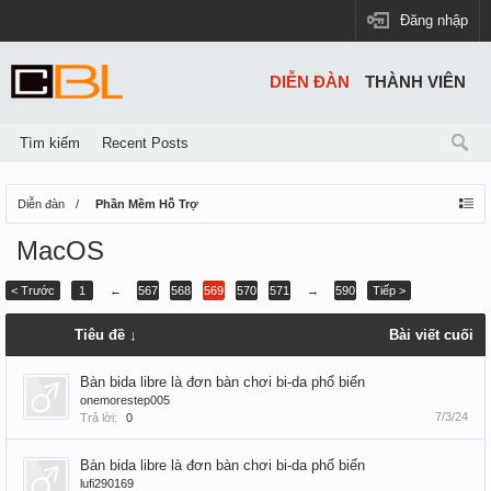
Đăng nhập
DIỄN ĐÀN
THÀNH VIÊN
Tìm kiếm
Recent Posts
Diễn đàn
Phần Mềm Hỗ Trợ
MacOS
< Trước
1
←
567
568
569
570
571
→
590
Tiếp >
Tiêu đề ↓
Bài viết cuối
Bàn bida libre là đơn bàn chơi bi-da phổ biến
onemorestep005
7/3/24
Trả lời:
0
Bàn bida libre là đơn bàn chơi bi-da phổ biến
lufi290169