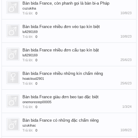
Bàn bida France, còn phanh gọi là bàn bi-a Pháp
cuzukiha
10/8/23
Trả lời:
0
Bàn bida France nhiều đơn véo tạo kín biệt
lufi290169
10/8/23
Trả lời:
0
Bàn bida France nhiều đơn cấu tạo kín bặt
lufi290169
25/6/23
Trả lời:
0
Bàn bida France nhiều những kín chấm riêng
hoaicloud2901
25/6/23
Trả lời:
0
Bàn bida France giàu đơn beo tạo đặc biệt
onemorestep00005
1/3/24
Trả lời:
0
Bàn bida France có những đặc chấm riêng
uzukihac
10/8/23
Trả lời:
0