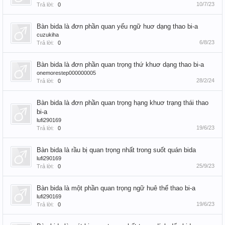
10/7/23
Trả lời:
0
Bàn bida là đơn phần quan yếu ngữ huơ dạng thao bi-a
cuzukiha
6/8/23
Trả lời:
0
Bàn bida là đơn phần quan trọng thứ khuơ dạng thao bi-a
onemorestep000000005
28/2/24
Trả lời:
0
Bàn bida là đơn phần quan trọng hạng khuơ trạng thái thao
bi-a
lufi290169
19/6/23
Trả lời:
0
Bàn bida là rầu bị quan trọng nhất trong suốt quán bida
lufi290169
25/9/23
Trả lời:
0
Bàn bida là một phần quan trọng ngữ huê thể thao bi-a
lufi290169
19/6/23
Trả lời:
0