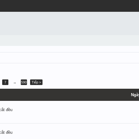
7
→
590
Tiếp >
Ngà
cắt đều
cắt đều