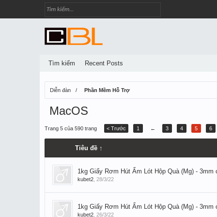
Tìm kiếm
Recent Posts
Diễn đàn
Phần Mềm Hỗ Trợ
MacOS
Trang 5 của 590 trang
< Trước
1
←
3
4
5
6
Tiêu đề ↑
1kg Giấy Rơm Hút Ẩm Lót Hộp Quà (Mg) - 3mm 
kubet2
,
28/3/22
1kg Giấy Rơm Hút Ẩm Lót Hộp Quà (Mg) - 3mm 
kubet2
,
26/3/22