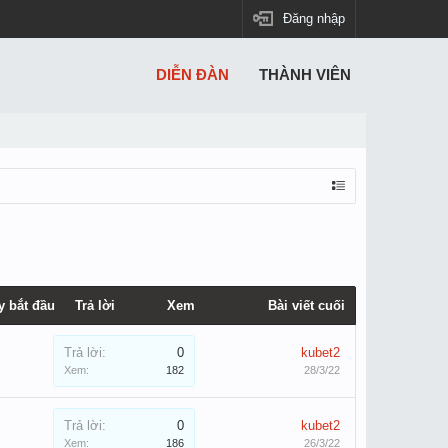
Đăng nhập
DIỄN ĐÀN
THÀNH VIÊN
y bắt đầu
Trả lời
Xem
Bài viết cuối
Trả lời:
0
kubet2
Xem:
182
28/3/22
Trả lời:
0
kubet2
Xem:
186
26/3/22