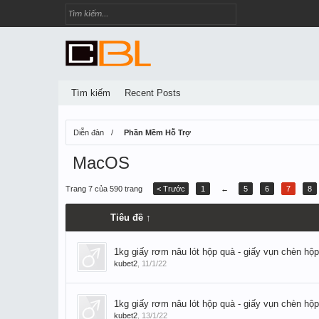
Tìm kiếm
Recent Posts
Diễn đàn
Phần Mềm Hỗ Trợ
MacOS
Trang 7 của 590 trang
< Trước
1
←
5
6
7
8
Tiêu đề ↑
1kg giấy rơm nâu lót hộp quà - giấy vụn chèn hộp
kubet2
,
11/1/22
1kg giấy rơm nâu lót hộp quà - giấy vụn chèn hộp
kubet2
,
13/1/22