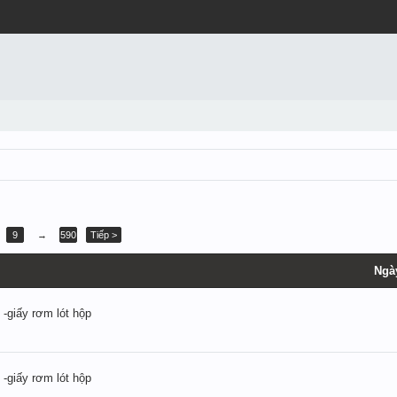
9
→
590
Tiếp >
Ngà
 -giấy rơm lót hộp
 -giấy rơm lót hộp