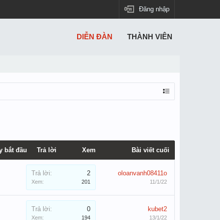
Đăng nhập
DIỄN ĐÀN
THÀNH VIÊN
y bắt đầu
Trả lời
Xem
Bài viết cuối
Trả lời:
2
oloanvanh08411o
Xem:
201
11/1/22
Trả lời:
0
kubet2
Xem:
194
13/1/22