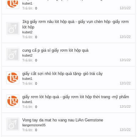
kubet1
12/1/22
Trả lời:
0
1kg giấy rơm nâu lót hộp quà - giấy vụn chèn hộp -giấy rơm
lót hộp
kubet2
12/1/22
Trả lời:
0
cung cấ p giá sỉ giấy rơm lót hộp quà
kubet2
12/1/22
Trả lời:
0
giấy cắt sợi nhỏ lót hộp quà tặng- giỏ trái cây
kubet1
12/1/22
Trả lời:
0
giấy rơm lót hộp quà - giấy rơm lót hộp thời trang -mỹ phẩm
kubet1
12/1/22
Trả lời:
0
Vong tay da mat ho vang nau LiAn Gemstone
liangemstone05
12/1/22
Trả lời:
0