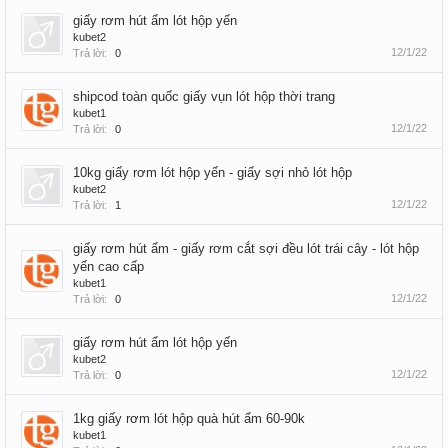
giấy rơm hút ẩm lót hộp yến
kubet2
12/1/22
Trả lời:
0
shipcod toàn quốc giấy vụn lót hộp thời trang
kubet1
12/1/22
Trả lời:
0
10kg giấy rơm lót hộp yến - giấy sợi nhỏ lót hộp
kubet2
12/1/22
Trả lời:
1
giấy rơm hút ẩm - giấy rơm cắt sợi đều lót trái cây - lót hộp
yến cao cấp
kubet1
12/1/22
Trả lời:
0
giấy rơm hút ẩm lót hộp yến
kubet2
12/1/22
Trả lời:
0
1kg giấy rơm lót hộp quà hút ẩm 60-90k
kubet1