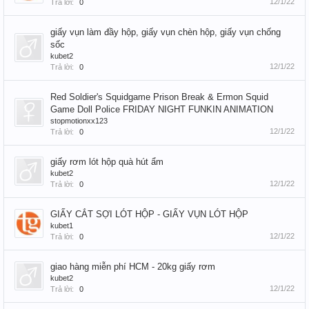
12/1/22
Trả lời:
0
giấy vụn làm đầy hộp, giấy vụn chèn hộp, giấy vụn chống
sốc
kubet2
12/1/22
Trả lời:
0
Red Soldier's Squidgame Prison Break & Ermon Squid
Game Doll Police FRIDAY NIGHT FUNKIN ANIMATION
stopmotionxx123
12/1/22
Trả lời:
0
giấy rơm lót hộp quà hút ẩm
kubet2
12/1/22
Trả lời:
0
GIẤY CẮT SỢI LÓT HỘP - GIẤY VỤN LÓT HỘP
kubet1
12/1/22
Trả lời:
0
giao hàng miễn phí HCM - 20kg giấy rơm
kubet2
12/1/22
Trả lời:
0