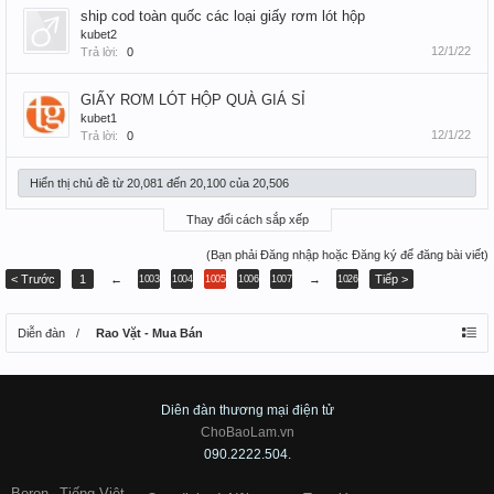
ship cod toàn quốc các loại giấy rơm lót hộp
kubet2
12/1/22
Trả lời:
0
GIẤY RƠM LÓT HỘP QUÀ GIÁ SỈ
kubet1
12/1/22
Trả lời:
0
Hiển thị chủ đề từ 20,081 đến 20,100 của 20,506
Thay đổi cách sắp xếp
(Bạn phải Đăng nhập hoặc Đăng ký để đăng bài viết)
< Trước
1
←
→
Tiếp >
1003
1004
1005
1006
1007
1026
Diễn đàn
Rao Vặt - Mua Bán
Diên đàn thương mại điện tử
ChoBaoLam.vn
090.2222.504.
Boron
Tiếng Việt