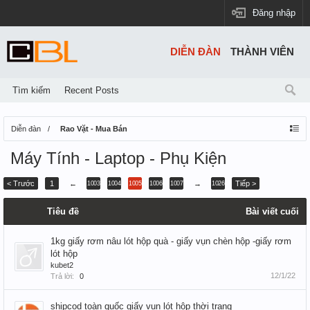
Đăng nhập
DIỄN ĐÀN
THÀNH VIÊN
Tìm kiếm
Recent Posts
Diễn đàn
Rao Vặt - Mua Bán
Máy Tính - Laptop - Phụ Kiện
< Trước
1
←
→
Tiếp >
1003
1004
1005
1006
1007
1026
Tiêu đề
Bài viết cuối
1kg giấy rơm nâu lót hộp quà - giấy vụn chèn hộp -giấy rơm
lót hộp
kubet2
12/1/22
Trả lời:
0
shipcod toàn quốc giấy vụn lót hộp thời trang