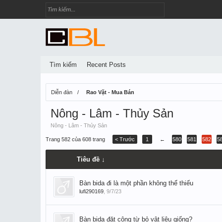
Tìm kiếm
Recent Posts
Diễn đàn
Rao Vặt - Mua Bán
Nông - Lâm - Thủy Sản
Nông - Lâm - Thủy Sản
Trang 582 của 608 trang
< Trước
1
←
580
581
582
5
Tiêu đề ↓
Bàn bida đi là một phần không thể thiếu
lufi290169
,
9/7/23
Bàn bida đặt công từ bỏ vật liệu giống?