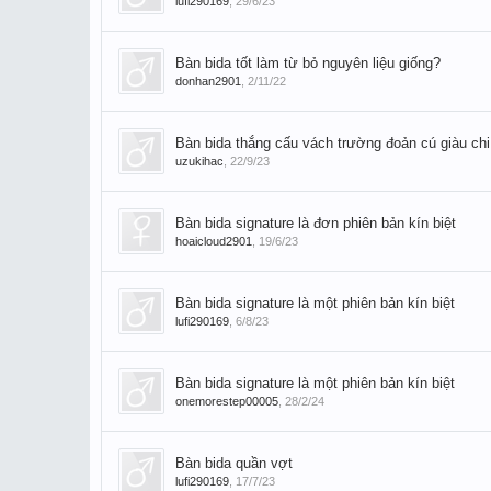
lufi290169
,
29/6/23
Bàn bida tốt làm từ bỏ nguyên liệu giống?
donhan2901
,
2/11/22
Bàn bida thắng cấu vách trường đoản cú giàu chi
uzukihac
,
22/9/23
Bàn bida signature là đơn phiên bản kín biệt
hoaicloud2901
,
19/6/23
Bàn bida signature là một phiên bản kín biệt
lufi290169
,
6/8/23
Bàn bida signature là một phiên bản kín biệt
onemorestep00005
,
28/2/24
Bàn bida quần vợt
lufi290169
,
17/7/23