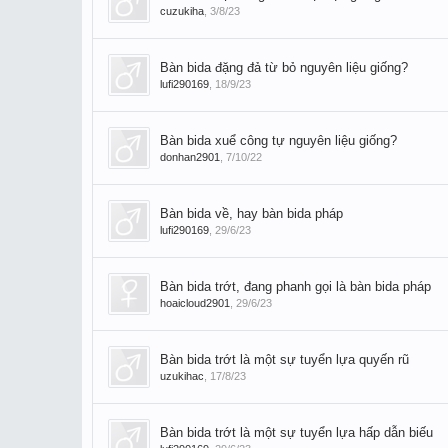
cuzukiha
,
3/8/23
Bàn bida đặng đả từ bỏ nguyên liệu giống?
lufi290169
,
18/9/23
Bàn bida xuể công tự nguyên liệu giống?
donhan2901
,
7/10/22
Bàn bida về, hay bàn bida pháp
lufi290169
,
29/6/23
Bàn bida trớt, đang phanh gọi là bàn bida pháp
hoaicloud2901
,
29/6/23
Bàn bida trớt là một sự tuyển lựa quyến rũ
uzukihac
,
17/8/23
Bàn bida trớt là một sự tuyển lựa hấp dẫn biếu