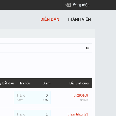
Đăng nhập
DIỄN ĐÀN
THÀNH VIÊN
y bắt đầu
Trả lời
Xem
Bài viết cuối
Trả lời:
0
lufi290169
Xem:
175
9/7/23
Trả lời:
1
trfaantihtuh23