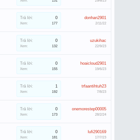
Xem:
131
29/6/23
Trả lời:
0
donhan2901
Xem:
177
2/11/22
Trả lời:
0
uzukihac
Xem:
132
22/9/23
Trả lời:
0
hoaicloud2901
Xem:
155
19/6/23
Trả lời:
1
trfaantihtuh23
Xem:
192
7/8/23
Trả lời:
0
onemorestep00005
Xem:
173
28/2/24
Trả lời:
0
lufi290169
Xem:
181
17/7/23