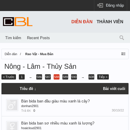
Đăng nhập
DIỄN ĐÀN
THÀNH VIÊN
Tìm kiếm
Recent Posts
Diễn đàn
Rao Vặt - Mua Bán
Nông - Lâm - Thủy Sản
< Trước
1
←
586
587
588
589
590
→
608
Tiếp >
Tiêu đề ↓
Bài viết cuối
Bàn bida ban đầu giàu màu xanh lá cây?
donhan2901
30/10/22
Trả lời:
0
Bàn bida ban sơ nhiều màu xanh lá lượng?
hoaicloud2901