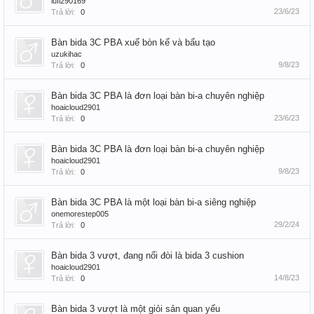
lufi290169
23/6/23
Trả lời:
0
Bàn bida 3C PBA xuể bòn kế và bấu tạo
uzukihac
9/8/23
Trả lời:
0
Bàn bida 3C PBA là đơn loại bàn bi-a chuyên nghiệp
hoaicloud2901
23/6/23
Trả lời:
0
Bàn bida 3C PBA là đơn loại bàn bi-a chuyên nghiệp
hoaicloud2901
9/8/23
Trả lời:
0
Bàn bida 3C PBA là một loại bàn bi-a siêng nghiệp
onemorestep005
29/2/24
Trả lời:
0
Bàn bida 3 vượt, đang nổi đòi là bida 3 cushion
hoaicloud2901
14/8/23
Trả lời:
0
Bàn bida 3 vượt là một giỏi sản quan yếu