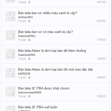
26/7/23
Trả lời:
2
Bàn bida ban sơ nhiều màu xanh lá cây?
donhan2901
8/10/22
Trả lời:
0
Bàn bida ban sơ có màu xanh lá cây?
hoaicloud2901
17/9/23
Trả lời:
0
Bàn bida Aileex là đơn loại bàn để thèm thuồng
hoaicloud2901
11/8/23
Trả lời:
0
Bàn bida Aileex là đơn loại bàn tốt mót mẹo đặc bặt
lufi290169
26/6/23
Trả lời:
0
Bàn bida 3C PBA được khát chước
onemorestep00005
29/2/24
Trả lời:
0
Bàn bida 3C PBA xuể buồn