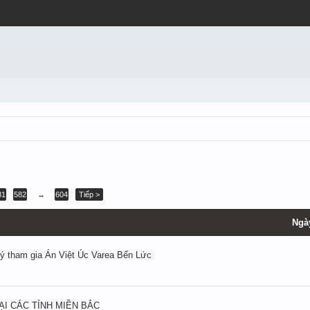
81
582
→
604
Tiếp >
Ngà
ý tham gia Án Việt Úc Varea Bến Lức
ẠI CÁC TỈNH MIỀN BẮC