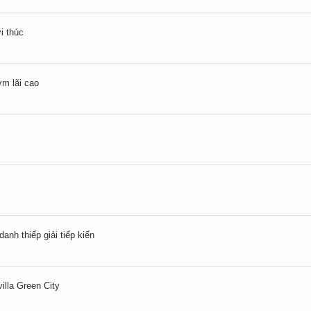
i thúc
ơm lãi cao
anh thiếp giải tiếp kiến
lla Green City