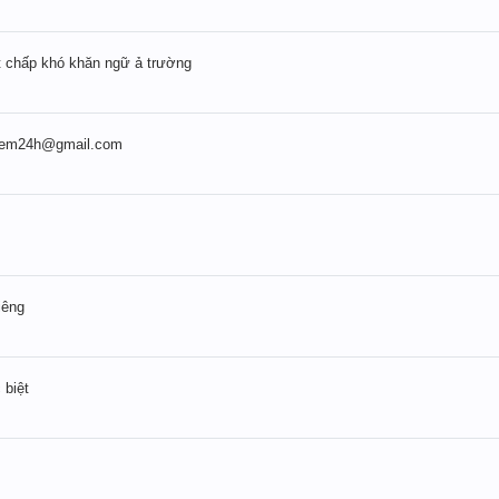
t chấp khó khăn ngữ ả trường
iem24h@gmail.com
iêng
 biệt