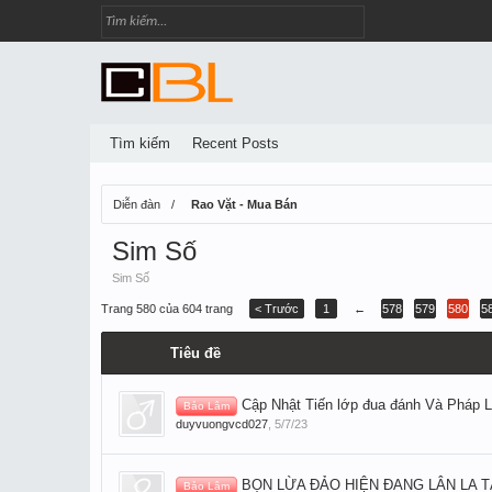
Tìm kiếm
Recent Posts
Diễn đàn
Rao Vặt - Mua Bán
Sim Số
Sim Số
Trang 580 của 604 trang
< Trước
1
←
578
579
580
5
Tiêu đề
Cập Nhật Tiến lớp đua đánh Và Pháp L
Bảo Lâm
duyvuongvcd027
,
5/7/23
BỌN LỪA ĐẢO HIỆN ĐANG LÂN LA T
Bảo Lâm