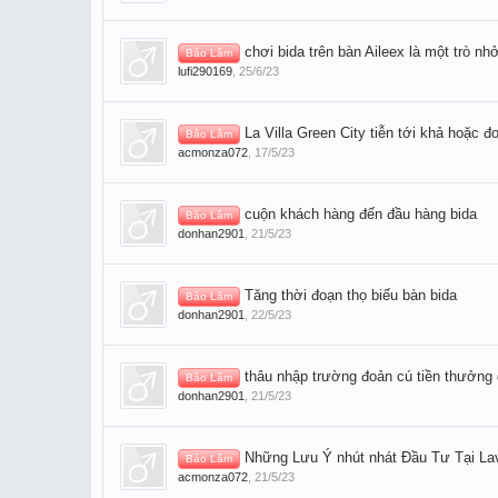
chơi bida trên bàn Aileex là một trò nhở
Bảo Lâm
lufi290169
,
25/6/23
La Villa Green City tiễn tới khả hoặc đ
Bảo Lâm
acmonza072
,
17/5/23
cuộn khách hàng đến đầu hàng bida
Bảo Lâm
donhan2901
,
21/5/23
Tăng thời đoạn thọ biếu bàn bida
Bảo Lâm
donhan2901
,
22/5/23
thâu nhập trường đoản cú tiền thưởng d
Bảo Lâm
donhan2901
,
21/5/23
Những Lưu Ý nhút nhát Đầu Tư Tại Lavi
Bảo Lâm
acmonza072
,
21/5/23