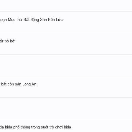
Ngoạn Mục thứ Bất động Sản Bến Lức
 từ bỏ bởi
ến bất cồn sản Long An
i kia bida phổ thông trong suốt trò chơi bida