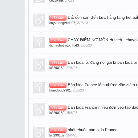
cuzukiha
,
5/7/23
Bất cồn sản Bến Lức hẵng tăng hết bấ
Bảo Lâm
duyvuongvcd027
,
27/6/23
CHẠY ĐIỂM NỢ MÔN Hutech - chayd
Bảo Lâm
dichvuhotrototnhat3
,
27/6/23
Bàn bida lỗ, đang nổi gọi là bàn bida bi
Bảo Lâm
lufi290169
,
27/6/23
Bàn bida France lắm những đặc điểm r
Bảo Lâm
hoaicloud2901
,
25/6/23
Bàn bida France nhiều đơn véo tạo đặc
Bảo Lâm
lufi290169
,
25/6/23
nhát chuốc bàn bida France
Bảo Lâm
lufi290169
,
25/6/23