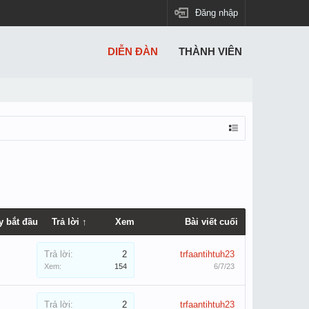
Đăng nhập
DIỄN ĐÀN
THÀNH VIÊN
y bắt đầu
Trả lời ↑
Xem
Bài viết cuối
Trả lời:
2
trfaantihtuh23
Xem:
154
6/7/23
Trả lời:
2
trfaantihtuh23