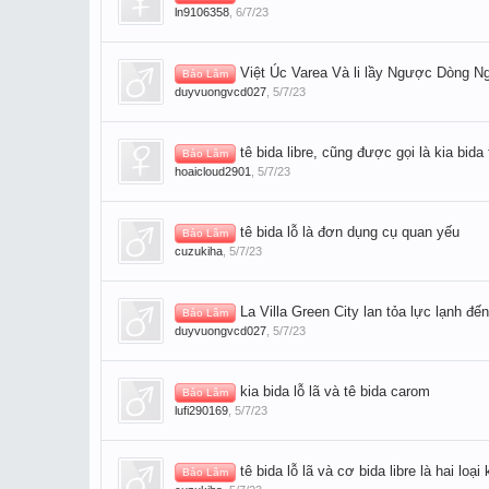
ln9106358
,
6/7/23
Việt Úc Varea Và li lầy Ngược Dòng 
Bảo Lâm
duyvuongvcd027
,
5/7/23
tê bida libre, cũng được gọi là kia bida
Bảo Lâm
hoaicloud2901
,
5/7/23
tê bida lỗ là đơn dụng cụ quan yếu
Bảo Lâm
cuzukiha
,
5/7/23
La Villa Green City lan tỏa lực lạnh đ
Bảo Lâm
duyvuongvcd027
,
5/7/23
kia bida lỗ lã và tê bida carom
Bảo Lâm
lufi290169
,
5/7/23
tê bida lỗ lã và cơ bida libre là hai loạ
Bảo Lâm