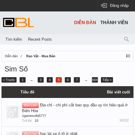
Đăng nhập
DIỄN ĐÀN
THÀNH VIÊN
Tìm kiếm
Recent Posts
Diễn đàn
Rao Vặt - Mua Bán
Sim Số
< Trước
1
←
3
4
5
6
7
→
604
Tiếp >
Tiêu đề
Bài viết cuối
Địa chỉ - chi phí cắt bao quy đầu uy tín hiệu quả ở
Bảo Lâm
Biên Hòa
1gamesofbi5777
5/2/22
Trả lời:
10
học lái xe ô tô ở nhật
Bảo Lâm