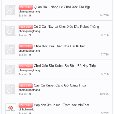
Quân Bài - Nặng Lẻ Chơi Xóc Đĩa Bịp
Bảo Lâm
phamquangthang
14/7/26
Trả lời:
9
Có 2 Cái Này Là Chơi Xóc Đĩa Kubet Thắng
Bảo Lâm
phamquangthang
9/7/26
Trả lời:
9
Chơi Xóc Đĩa Theo Nhà Cái Kubet
Bảo Lâm
phamquangthang
7/7/26
Trả lời:
9
Chơi Xóc Đĩa Kubet Sa Bờ - Bỏ Hay Tiếp
Bảo Lâm
phamquangthang
5/7/26
Trả lời:
9
Cay Cú Kubet Càng Gỡ Càng Thua
Bảo Lâm
phamquangthang
30/6/26
Trả lời:
9
Hop den 3m in uv - Tram sac VinFast
Bảo Lâm
dinhphanadv
5/2/22
Trả lời:
9