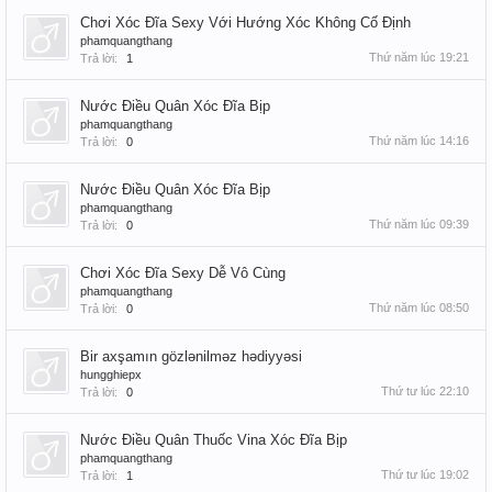
Chơi Xóc Đĩa Sexy Với Hướng Xóc Không Cố Định
phamquangthang
Thứ năm lúc 19:21
Trả lời:
1
Nước Điều Quân Xóc Đĩa Bịp
phamquangthang
Thứ năm lúc 14:16
Trả lời:
0
Nước Điều Quân Xóc Đĩa Bịp
phamquangthang
Thứ năm lúc 09:39
Trả lời:
0
Chơi Xóc Đĩa Sexy Dễ Vô Cùng
phamquangthang
Thứ năm lúc 08:50
Trả lời:
0
Bir axşamın gözlənilməz hədiyyəsi
hungghiepx
Thứ tư lúc 22:10
Trả lời:
0
Nước Điều Quân Thuốc Vina Xóc Đĩa Bịp
phamquangthang
Thứ tư lúc 19:02
Trả lời:
1