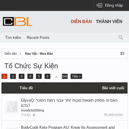
Đăng nhập
DIỄN ĐÀN
THÀNH VIÊN
Tìm kiếm
Recent Posts
Diễn đàn
Rao Vặt - Mua Bán
Tổ Chức Sự Kiện
1
2
3
4
5
6
→
646
Tiếp >
Tiêu đề
Bài viết cuối
GlycoQ: האם זה מספק תוצאות טובות יותר עבור רמות הסוכר
בדם?
moodicbd300mg
39 phút trước
Trả lời:
0
BodyCode Keto Program AU: Know Its Assessment and