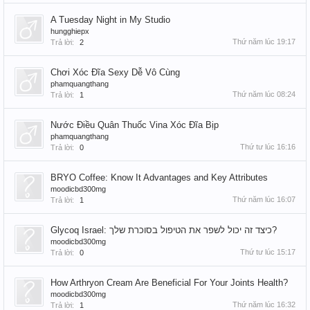
A Tuesday Night in My Studio
hungghiepx
Thứ năm lúc 19:17
Trả lời:
2
Chơi Xóc Đĩa Sexy Dễ Vô Cùng
phamquangthang
Thứ năm lúc 08:24
Trả lời:
1
Nước Điều Quân Thuốc Vina Xóc Đĩa Bịp
phamquangthang
Thứ tư lúc 16:16
Trả lời:
0
BRYO Coffee: Know It Advantages and Key Attributes
moodicbd300mg
Thứ năm lúc 16:07
Trả lời:
1
Glycoq Israel: כיצד זה יכול לשפר את הטיפול בסוכרת שלך?
moodicbd300mg
Thứ tư lúc 15:17
Trả lời:
0
How Arthryon Cream Are Beneficial For Your Joints Health?
moodicbd300mg
Thứ năm lúc 16:32
Trả lời:
1