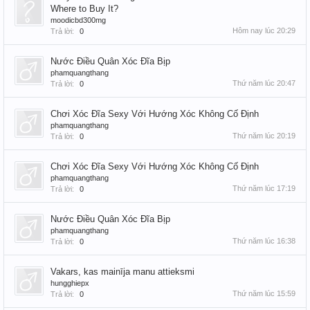
Where to Buy It?
moodicbd300mg
Hôm nay lúc 20:29
Trả lời:
0
Nước Điều Quân Xóc Đĩa Bịp
phamquangthang
Thứ năm lúc 20:47
Trả lời:
0
Chơi Xóc Đĩa Sexy Với Hướng Xóc Không Cố Định
phamquangthang
Thứ năm lúc 20:19
Trả lời:
0
Chơi Xóc Đĩa Sexy Với Hướng Xóc Không Cố Định
phamquangthang
Thứ năm lúc 17:19
Trả lời:
0
Nước Điều Quân Xóc Đĩa Bịp
phamquangthang
Thứ năm lúc 16:38
Trả lời:
0
Vakars, kas mainīja manu attieksmi
hungghiepx
Thứ năm lúc 15:59
Trả lời:
0