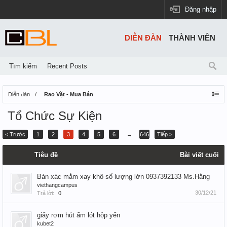
Đăng nhập
DIỄN ĐÀN
THÀNH VIÊN
Tìm kiếm
Recent Posts
Diễn đàn
Rao Vặt - Mua Bán
Tổ Chức Sự Kiện
< Trước
1
2
3
4
5
6
→
646
Tiếp >
Tiêu đề
Bài viết cuối
Bán xác mắm xay khô số lượng lớn 0937392133 Ms.Hằng
viethangcampus
30/12/21
Trả lời:
0
giấy rơm hút ẩm lót hộp yến
kubet2