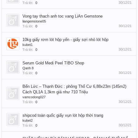
30/12/21
Trả lời:
0
Vong tay thach anh toc vang LiAn Gemstone
liangemstone05
30/12/21
Trả lời:
0
10kg giấy rơm lót hộp yến - giấy sợi nhỏ lót hộp
kubet1
30/12/21
Trả lời:
0
Serum Gold Medi Peel TIBO Shop
Qanh 8
30/12/21
Trả lời:
0
Bến Lức – Thạnh Đức : phông Thổ Cư 6,88x23m (145m2)
Cách QL1A 1,3km giá như 710 Triệu
vamcodong027
30/12/21
Trả lời:
0
shipcod toàn quốc giấy vụn lót hộp thời trang
kubet2
30/12/21
Trả lời:
0