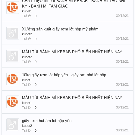
CHẤT LIỆU IN TÚI BÁNH MÌ KEBAB - BÁNH MÌ THỔ NHĨ
KỲ - BÁNH MÌ TAM GIÁC
kubet1
30/12/21
Trả lời:
0
XƯởng sản xuất giấy rơm lót hộp mỹ phẩm
kubet2
30/12/21
Trả lời:
0
MẪU TÚI BÁNH MÌ KEBAB PHỔ BIẾN NHẤT HIỆN NAY
kubet2
30/12/21
Trả lời:
0
10kg giấy rơm lót hộp yến - giấy sợi nhỏ lót hộp
kubet1
30/12/21
Trả lời:
0
MẪU TÚI BÁNH MÌ KEBAB PHỔ BIẾN NHẤT HIỆN NAY
kubet1
30/12/21
Trả lời:
0
giấy rơm hút ẩm lót hộp yến
kubet2
30/12/21
Trả lời:
0