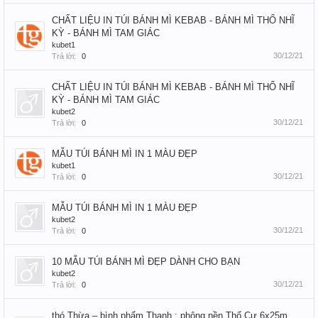
CHẤT LIỆU IN TÚI BÁNH MÌ KEBAB - BÁNH MÌ THỔ NHĨ
KỲ - BÁNH MÌ TAM GIÁC
kubet1
30/12/21
Trả lời:
0
CHẤT LIỆU IN TÚI BÁNH MÌ KEBAB - BÁNH MÌ THỔ NHĨ
KỲ - BÁNH MÌ TAM GIÁC
kubet2
30/12/21
Trả lời:
0
MẪU TÚI BÁNH MÌ IN 1 MÀU ĐẸP
kubet1
30/12/21
Trả lời:
0
MẪU TÚI BÁNH MÌ IN 1 MÀU ĐẸP
kubet2
30/12/21
Trả lời:
0
10 MẪU TÚI BÁNH MÌ ĐẸP DÀNH CHO BẠN
kubet2
30/12/21
Trả lời:
0
thó Thừa – bình phẩm Thạnh : phông nền Thổ Cư 6x25m