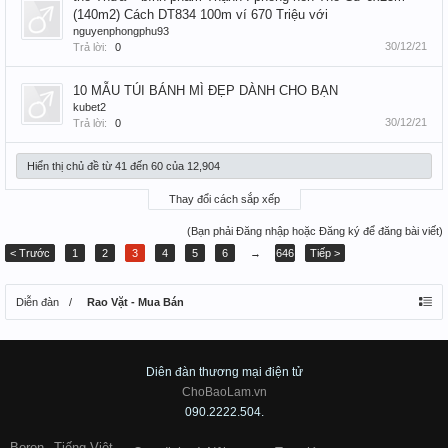
(140m2) Cách DT834 100m ví 670 Triệu với
nguyenphongphu93
30/12/21
Trả lời:
0
10 MẪU TÚI BÁNH MÌ ĐẸP DÀNH CHO BẠN
kubet2
30/12/21
Trả lời:
0
Hiển thị chủ đề từ 41 đến 60 của 12,904
Thay đổi cách sắp xếp
(Bạn phải Đăng nhập hoặc Đăng ký để đăng bài viết)
< Trước
1
2
3
4
5
6
→
646
Tiếp >
Diễn đàn
Rao Vặt - Mua Bán
Diên đàn thương mại điện tử
ChoBaoLam.vn
090.2222.504.
Boron
Tiếng Việt