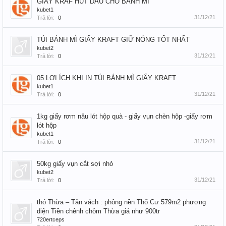
GIẤY KRAF HÚT DẦU CHO BÁNH MÌ
kubet1
31/12/21
Trả lời:
0
TÚI BÁNH MÌ GIẤY KRAFT GIỮ NÓNG TỐT NHẤT
kubet2
31/12/21
Trả lời:
0
05 LỢI ÍCH KHI IN TÚI BÁNH MÌ GIẤY KRAFT
kubet1
31/12/21
Trả lời:
0
1kg giấy rơm nâu lót hộp quà - giấy vụn chèn hộp -giấy rơm
lót hộp
kubet1
31/12/21
Trả lời:
0
50kg giấy vụn cắt sợi nhỏ
kubet2
31/12/21
Trả lời:
0
thó Thừa – Tân vách : phông nền Thổ Cư 579m2 phương
diện Tiền chênh chôm Thừa giá như 900tr
720ertceps