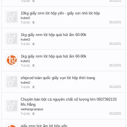
31/12/21
Trả lời:
0
10kg giấy rơm lót hộp yến - giấy sợi nhỏ lót hộp
kubet2
31/12/21
Trả lời:
0
1kg giấy rơm lót hộp quà hút ẩm 60-90k
kubet2
31/12/21
Trả lời:
0
1kg giấy rơm lót hộp quà hút ẩm 60-90k
kubet1
31/12/21
Trả lời:
0
shipcod toàn quốc giấy vụn lót hộp thời trang
kubet2
31/12/21
Trả lời:
0
Chuyên bán bột cá nguyên chất số lượng lớn 0937392133
Ms.Hằng
viethangcampus
31/12/21
Trả lời:
0
giấy rơm hút ẩm lót hộp yến