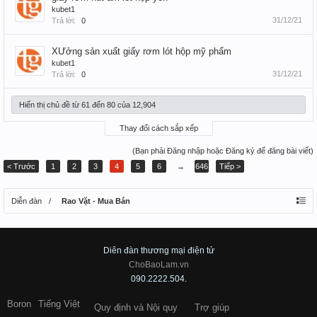
kubet1
31/12/21
Trả lời:
0
XƯởng sản xuất giấy rơm lót hộp mỹ phẩm
kubet1
31/12/21
Trả lời:
0
Hiển thị chủ đề từ 61 đến 80 của 12,904
Thay đổi cách sắp xếp
(Bạn phải Đăng nhập hoặc Đăng ký để đăng bài viết)
< Trước
1
2
3
4
5
6
→
646
Tiếp >
Diễn đàn
Rao Vặt - Mua Bán
Diên đàn thương mại điện tử
ChoBaoLam.vn
090.2222.504.
Boron
Tiếng Việt
Quy định và Nội quy
Trợ giúp