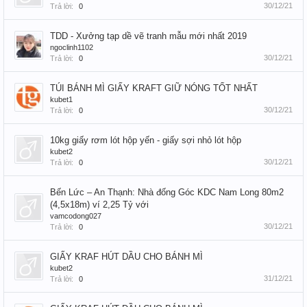
30/12/21
Trả lời:
0
TDD - Xưởng tạp dề vẽ tranh mẫu mới nhất 2019
ngoclinh1102
30/12/21
Trả lời:
0
TÚI BÁNH MÌ GIẤY KRAFT GIỮ NÓNG TỐT NHẤT
kubet1
30/12/21
Trả lời:
0
10kg giấy rơm lót hộp yến - giấy sợi nhỏ lót hộp
kubet2
30/12/21
Trả lời:
0
Bến Lức – An Thạnh: Nhà đống Góc KDC Nam Long 80m2
(4,5x18m) ví 2,25 Tỷ với
vamcodong027
30/12/21
Trả lời:
0
GIẤY KRAF HÚT DẦU CHO BÁNH MÌ
kubet2
31/12/21
Trả lời:
0