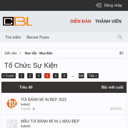
Đăng nhập
DIỄN ĐÀN
THÀNH VIÊN
Tìm kiếm
Recent Posts
Diễn đàn
Rao Vặt - Mua Bán
Tổ Chức Sự Kiện
< Trước
1
2
3
4
5
6
→
646
Tiếp >
Tiêu đề
Bài viết cuối
TÚI BÁNH MÌ IN ĐẸP 2022
kubet1
30/12/21
Trả lời:
0
MẪU TÚI BÁNH MÌ IN 1 MÀU ĐẸP
kubet2