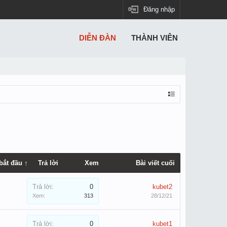
Đăng nhập
DIỄN ĐÀN
THÀNH VIÊN
bắt đầu ↑
Trả lời
Xem
Bài viết cuối
Trả lời:
0
kubet2
Xem:
313
28/12/21
Trả lời:
0
kubet1