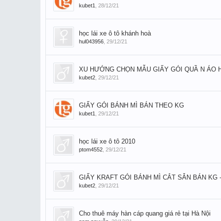
kubet1
,
28/12/21
học lái xe ô tô khánh hoà
hul043956
,
29/12/21
XU HƯỚNG CHỌN MẪU GIẤY GÓI QUẦ N ÁO 
kubet2
,
29/12/21
GIẤY GÓI BÁNH MÌ BÁN THEO KG
kubet1
,
29/12/21
học lái xe ô tô 2010
ptom4552
,
29/12/21
GIẤY KRAFT GÓI BÁNH MÌ CẮT SẴN BÁN KG 
kubet2
,
29/12/21
Cho thuê máy hàn cáp quang giá rẻ tại Hà Nội