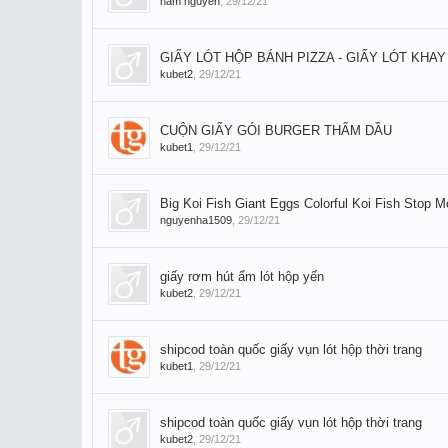
nam nguyễn
,
29/12/21
GIẤY LÓT HỘP BÁNH PIZZA - GIẤY LÓT KHAY
kubet2
,
29/12/21
CUỘN GIẤY GÓI BURGER THẤM DẦU
kubet1
,
29/12/21
Big Koi Fish Giant Eggs Colorful Koi Fish Stop 
nguyenha1509
,
29/12/21
giấy rơm hút ẩm lót hộp yến
kubet2
,
29/12/21
shipcod toàn quốc giấy vụn lót hộp thời trang
kubet1
,
29/12/21
shipcod toàn quốc giấy vụn lót hộp thời trang
kubet2
,
29/12/21