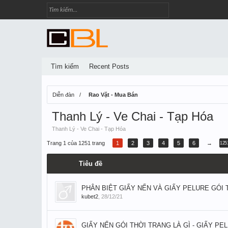
Tìm kiếm
Recent Posts
Diễn đàn
Rao Vặt - Mua Bán
Thanh Lý - Ve Chai - Tạp Hóa
Thanh Lý - Ve Chai - Tạp Hóa
Trang 1 của 1251 trang
1
2
3
4
5
6
→
125
Tiêu đề
PHÂN BIỆT GIẤY NẾN VÀ GIẤY PELURE GÓI
kubet2
,
28/12/21
GIẤY NẾN GÓI THỜI TRANG LÀ GÌ - GIẤY PE