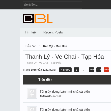
Tìm kiếm
Recent Posts
Diễn đàn
Rao Vặt - Mua Bán
Thanh Lý - Ve Chai - Tạp Hóa
Thanh Lý - Ve Chai - Tạp Hóa
Trang 1065 của 1251 trang
< Trước
1
←
1063
1064
1065
Tiêu đề ↑
Túi giấy đựng bánh mì chả cá biển
inanbaobi
,
21/4/25
Túi giấy đựng bánh mì chả cá biển