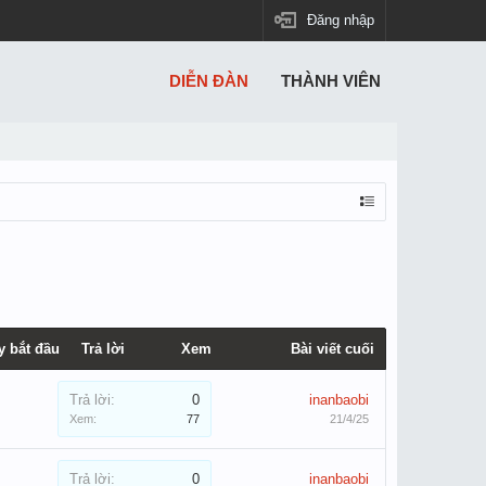
Đăng nhập
DIỄN ĐÀN
THÀNH VIÊN
y bắt đầu
Trả lời
Xem
Bài viết cuối
Trả lời:
0
inanbaobi
Xem:
77
21/4/25
Trả lời:
0
inanbaobi