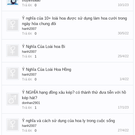
thuylinhbilalo
10/1/23
Trả lời:
0
Ý nghĩa của 10+ loài hoa được sử dụng làm hoa cưới trong
ngày hòa chung đôi
hanh2007
30/5/22
Trả lời:
0
Ý Nghĩa Của Loài hoa Bi
hanh2007
25/4/22
Trả lời:
1
Ý Nghĩa Của Loài Hoa Hồng
hanh2007
1/4/22
Trả lời:
0
Ý NGHĨA hạng đồng xâu kép? có thành thử đưa tiễn với hồ
kép hát?
donhan2901
17/1/23
Trả lời:
1
Ý nghĩa và cách sử dụng của hoa ly trong cuộc sống
hanh2007
27/4/22
Trả lời:
0