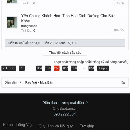
21/5/26
Trả lời:
0
Yến Chưng Khánh Hòa: Tinh Hoa Dinh Dưỡng Cho Sức
Khỏe
trunghoazd
18/7/25
Trả lời:
0
Hiển thị chủ đề từ 23,101 đến 23,120 của 25,001
Thay đổi cách sắp xếp
(Bạn phải Đăng nhập hoặc Đăng ký để đăng bài viết)
< Trước
1
←
→
Tiếp >
1154
1155
1156
1157
1158
1251
Diễn đàn
Rao Vặt - Mua Bán
Diên đàn thương mại điện tử
ChoBaoLam.vn
090.2222.504.
Boron
Tiếng Việt
Quy định và Nội quy
Trợ giúp