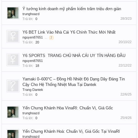
Ý tưởng kinh doanh mỹ phẩm kiếm trăm triệu đơn giản
trunghoazd
28/3/23
Trả lời:
0
Y6 BET Link Vào Nhà Cái Y6 Chính Thức Mới Nhất
nguyen87651
...
2
20/10/22
Trả lời:
20
Y6 SPORTS ️ TRANG CHỦ NHÀ CÁI UY TÍN HÀNG ĐẦU
nguyen87651
22/12/22
Trả lời:
18
Yamaki 0–600°C – Đồng Hồ Nhiệt Độ Dạng Dây Đáng Tin
Cậy Cho Hệ Thống Nhiệt Mua Tại Dantek
Trang Dantek
22/6/25
Trả lời:
0
Yến Chưng Khánh Hòa VinaRI: Chuẩn Vị, Giá Gốc
trunghoazd
25/4/26
Trả lời:
0
Yến Chưng Khánh Hoà: Chuẩn Vị, Giá Gốc Tại VinaRI
trunghoazd