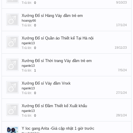
9/10/23
Trả lời:
0
Xưởng Đổ sỉ Hàng Váy đầm trẻ em
hoangy66
17/1/24
Trả lời:
0
Xưởng Đổ sỉ Quần áo Thiết kế Tại Hà nội
nganle13
19/11/23
Trả lời:
0
Xưởng Đổ sỉ Thời trang Váy đầm trẻ em
nganle13
7/5/24
Trả lời:
1
Xưởng Đổ sỉ Váy đầm Vnxk
nganle13
27/1/24
Trả lời:
0
Xưởng Đổ sỉ Đầm Thiết kế Xuất khẩu
nganle13
28/1/24
Trả lời:
0
Y loc gang Arita -Giá cập nhật 1 giờ trước