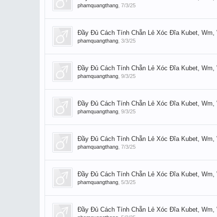
phamquangthang
,
7/3/25
Đầy Đủ Cách Tính Chẵn Lẻ Xóc Đĩa Kubet, W
phamquangthang
,
3/3/25
Đầy Đủ Cách Tính Chẵn Lẻ Xóc Đĩa Kubet, W
phamquangthang
,
9/3/25
Đầy Đủ Cách Tính Chẵn Lẻ Xóc Đĩa Kubet, W
phamquangthang
,
9/3/25
Đầy Đủ Cách Tính Chẵn Lẻ Xóc Đĩa Kubet, W
phamquangthang
,
7/3/25
Đầy Đủ Cách Tính Chẵn Lẻ Xóc Đĩa Kubet, W
phamquangthang
,
5/3/25
Đầy Đủ Cách Tính Chẵn Lẻ Xóc Đĩa Kubet, W