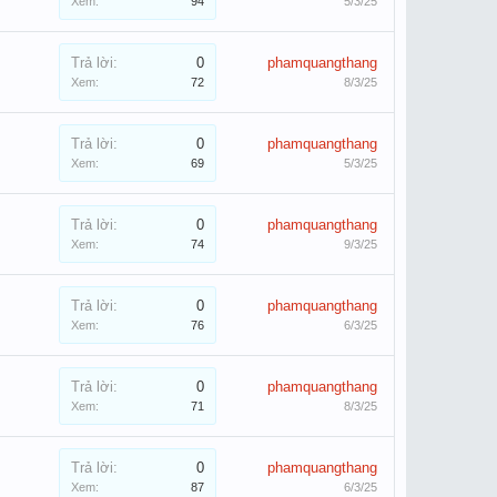
Xem:
94
5/3/25
Trả lời:
0
phamquangthang
Xem:
72
8/3/25
Trả lời:
0
phamquangthang
Xem:
69
5/3/25
Trả lời:
0
phamquangthang
Xem:
74
9/3/25
Trả lời:
0
phamquangthang
Xem:
76
6/3/25
Trả lời:
0
phamquangthang
Xem:
71
8/3/25
Trả lời:
0
phamquangthang
Xem:
87
6/3/25