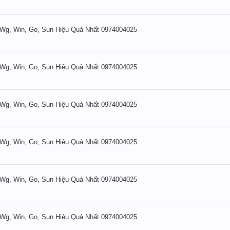
m, Wg, Win, Go, Sun Hiệu Quả Nhất 0974004025
m, Wg, Win, Go, Sun Hiệu Quả Nhất 0974004025
m, Wg, Win, Go, Sun Hiệu Quả Nhất 0974004025
m, Wg, Win, Go, Sun Hiệu Quả Nhất 0974004025
m, Wg, Win, Go, Sun Hiệu Quả Nhất 0974004025
m, Wg, Win, Go, Sun Hiệu Quả Nhất 0974004025