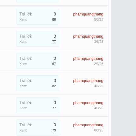
Trả lời:
0
phamquangthang
Xem:
88
5/3/25
Trả lời:
0
phamquangthang
Xem:
77
3/3/25
Trả lời:
0
phamquangthang
Xem:
67
2/3/25
Trả lời:
0
phamquangthang
Xem:
82
4/3/25
Trả lời:
0
phamquangthang
Xem:
77
4/3/25
Trả lời:
0
phamquangthang
Xem:
73
6/3/25