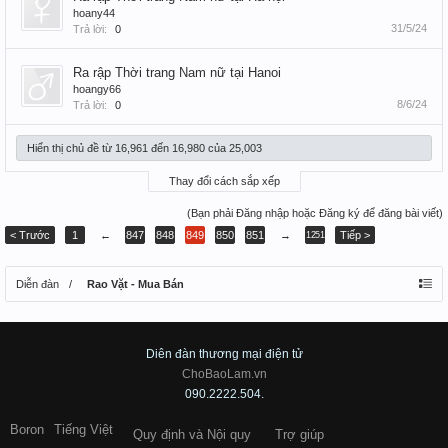
hoany44
31/5/24
Trả lời:
0
Ra rập Thời trang Nam nữ tại Hanoi
hoangy66
8/6/24
Trả lời:
0
Hiển thị chủ đề từ 16,961 đến 16,980 của 25,003
Thay đổi cách sắp xếp
(Bạn phải Đăng nhập hoặc Đăng ký để đăng bài viết)
< Trước
1
←
847
848
849
850
851
→
Tiếp >
1251
Diễn đàn
Rao Vặt - Mua Bán
Diên đàn thương mại điện tử
ChoBaoLam.vn
090.2222.504.
Boron
Tiếng Việt
Quy định và Nội quy
Trợ giúp