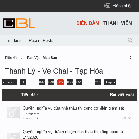
Đăng nhập
DIỄN ĐÀN
THÀNH VIÊN
Tìm kiếm
Recent Posts
Diễn đàn
Rao Vặt - Mua Bán
Thanh Lý - Ve Chai - Tạp Hóa
< Trước
1
←
847
848
849
850
851
→
Tiếp >
1251
Tiêu đề ↑
Bài viết cuối
Quyền, nghĩa vụ của nhà thầu thi công cơ điện giám sát
cuongseoa
22/1/26
Trả lời:
0
Quyền, nghĩa vụ, trách nhiệm nhà thầu thi công pccc từ
1/7/2026