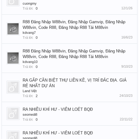
cuongmy
12/1/26
Trả lời:
0
R88 Đăng Nhập W88vin, Đăng Nhập Gamvip, Đăng Nhập
W88vin, Code R88, Đăng Nhập R88 Tải M88vin
kdvang7
16/6/23
Trả lời:
0
R88 Đăng Nhập W88vin, Đăng Nhập Gamvip, Đăng Nhập
W88vin, Code R88, Đăng Nhập R88 Tải M88vin
kdvang10
9/10/23
Trả lời:
0
RA GẤP CĂN BIỆT THỰ LIỀN KỀ, VỊ TRÍ ĐẮC ĐỊA. GIÁ
RẺ NHẤT DỰ ÁN
Land Việt
24/10/23
Trả lời:
2
RA NHIỀU KHÍ HƯ - VIÊM LOÉT BQĐ
seomedi8
22/11/22
Trả lời:
0
RA NHIỀU KHÍ HƯ - VIÊM LOÉT BQĐ
seomedi8