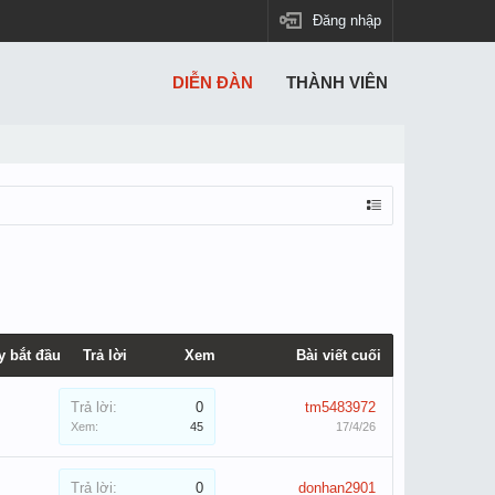
Đăng nhập
DIỄN ĐÀN
THÀNH VIÊN
y bắt đầu
Trả lời
Xem
Bài viết cuối
Trả lời:
0
tm5483972
Xem:
45
17/4/26
Trả lời:
0
donhan2901