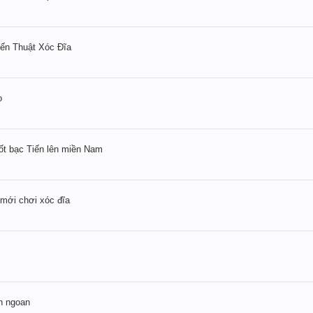
ến Thuật Xóc Đĩa
o
hốt bạc Tiến lên miền Nam
 mới chơi xóc đĩa
ôn ngoan