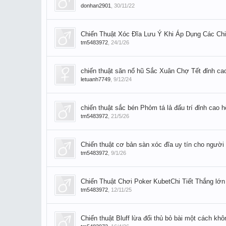
donhan2901
,
30/11/22
Chiến Thuật Xóc Đĩa Lưu Ý Khi Áp Dụng Các Chi
tm5483972
,
24/1/26
chiến thuật săn nổ hũ Sắc Xuân Chợ Tết đỉnh ca
letuanh7749
,
9/12/24
chiến thuật sắc bén Phỏm tá lả đấu trí đỉnh cao 
tm5483972
,
21/5/26
Chiến thuật cơ bản sàn xóc đĩa uy tín cho người
tm5483972
,
9/1/26
Chiến Thuật Chơi Poker KubetChi Tiết Thắng lớn
tm5483972
,
12/11/25
Chiến thuật Bluff lừa đối thủ bỏ bài một cách kh