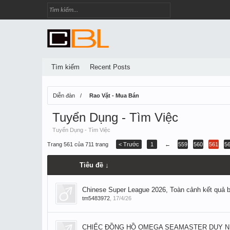
Tìm kiếm
Recent Posts
Diễn đàn
Rao Vặt - Mua Bán
Tuyển Dụng - Tìm Việc
Tuyển Dụng - Tìm Việc
Trang 561 của 711 trang
< Trước
1
←
559
560
561
5
Tiêu đề ↓
Chinese Super League 2026, Toàn cảnh kết quả 
tm5483972
,
17/4/26
CHIẾC ĐỒNG HỒ OMEGA SEAMASTER DUY NHÂ