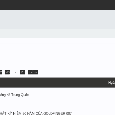
62
563
→
711
Tiếp >
Ngà
bóng đá Trung Quốc
́T KỶ NIỆM 50 NĂM CỦA GOLDFINGER 007