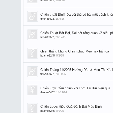
tm5483972
,
16/4/26
Chiến thuật Bluff lừa đối thủ bỏ bài một cách kh
tm5483972
,
16/4/26
Chiến Thuật Bất Bại, Đôi nét tổng quan về siêu 
tm5483972
,
20/12/25
chiến thắng khủng Chinh phục Mẹo hay bắn cá
bgame3245
,
5/2/25
Chiến Thắng 11/2025 Hướng Dẫn & Mẹo Tài Xỉu 
tm5483972
,
20/11/25
Chiến lược điều chỉnh khi chơi Tài Xỉu hiệu quả
thevan3432
,
14/12/24
Chiến Lược Hiệu Quả Đánh Bài Mậu Binh
bgame3245
,
8/9/25