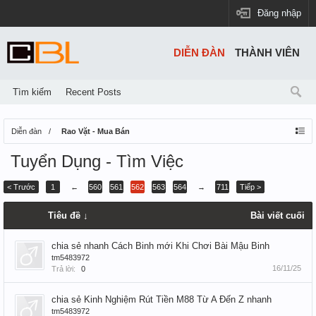
Đăng nhập
DIỄN ĐÀN
THÀNH VIÊN
Tìm kiếm
Recent Posts
Diễn đàn
Rao Vặt - Mua Bán
Tuyển Dụng - Tìm Việc
< Trước
1
←
560
561
562
563
564
→
711
Tiếp >
Tiêu đề ↓
Bài viết cuối
chia sẻ nhanh Cách Binh mới Khi Chơi Bài Mậu Binh
tm5483972
16/11/25
Trả lời:
0
chia sẻ Kinh Nghiệm Rút Tiền M88 Từ A Đến Z nhanh
tm5483972