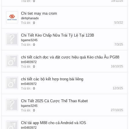
19/11/25
Trả lời:
0
Chi tiet may ma crom
dinhphanadv
5/3/22
Trả lời:
0
Chi Tiết Kèo Chấp Nữa Trái Tỷ Lệ Tại 123B
bgame3245
7/3/25
Trả lời:
0
chi tiết cách đọc và đặt cược hiệu quả Kèo châu Âu PG88
tm5483972
16/10/25
Trả lời:
0
chi tiết các bộ kết hợp trong bài liêng
tm5483972
12/3/25
Trả lời:
0
Chi Tiết 2025 Cá Cược Thể Thao Kubet
bgame3245
27/10/25
Trả lời:
0
Chỉ tải app M88 cho cả Android và IOS
tm5483972