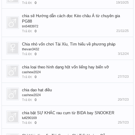
19/10/25
Trả lời:
0
chia sẽ Hướng dẫn cách đọc Kèo châu Á từ chuyên gia
PG88
tm5483972
21/11/25
Trả lời:
0
Chia nhỏ vốn chơi Tài Xỉu, Tìm hiểu về phương pháp
thevan3432
3/12/24
Trả lời:
0
chia loại theo hình dạng hột vốn liếng hay biển vỡ
cashew2024
27/7/23
Trả lời:
0
chia dạo hạt điều
cashew2024
20/7/23
Trả lời:
0
chia bặt SỰ KHÁC rau cụm từ BIDA bay SNOOKER
lufi290169
25/7/23
Trả lời:
0