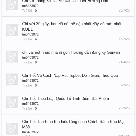
Chỉ Với dàng 5p Tải Sunwin Chi Tiết Hướng Dẫn
tm5483972
25/7/25
Trả lời:
0
Chỉ với 30 giây, bạn đã có thể cập nhật đầy đủ mới nhất
KQBD
tm5483972
13/7/26
Trả lời:
4
chỉ vài nốt nhạc nhanh gọn Hướng dẫn đăng ký Sunwin
tm5483972
21/4/26
Trả lời:
0
Chi Tiết Về Cách Nạp Rút Topbet Đơn Giản, Hiệu Quả
tm5483972
7/9/25
Trả lời:
0
Chi Tiết Theo Luật Quốc Tế Tính Điểm Bài Phỏm
tm5483972
23/9/25
Trả lời:
0
Chi Tiết Tân Binh tìm hiểuTổng quan Chính Sách Bảo Mật
M88
tm5483972