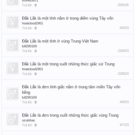
tm5483972
20/5/26
Trả lời:
0
Đắk Lắk là một tỉnh nằm ở trọng điểm vùng Tây vốn
hoaicloud2901
5/6/23
Trả lời:
0
Đắk Lắk là một tỉnh ở vùng Trung Việt Nam
lufi290169
22/8/23
Trả lời:
0
Đắk Lắk là một trong suốt những thức giấc xứ Trung
hoaicloud2901
22/8/23
Trả lời:
0
Đắk Lắk là đơn tỉnh giấc nằm ở trung tâm miền Tây vốn
liếng
lufi290169
4/8/23
Trả lời:
0
Đắk Lắk là đơn trong suốt những thức giấc vùng Trung
uzukihac
4/7/23
Trả lời:
0