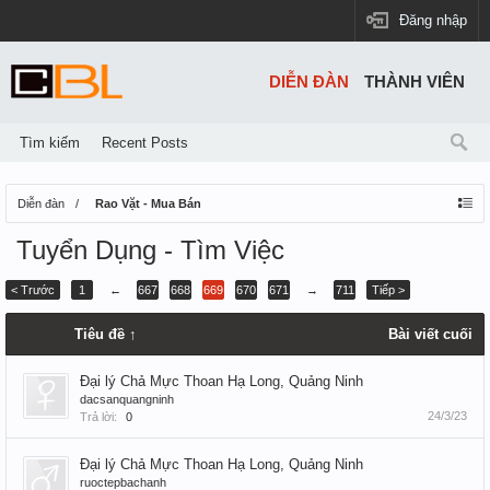
Đăng nhập
DIỄN ĐÀN
THÀNH VIÊN
Tìm kiếm
Recent Posts
Diễn đàn
Rao Vặt - Mua Bán
Tuyển Dụng - Tìm Việc
< Trước
1
←
667
668
669
670
671
→
711
Tiếp >
Tiêu đề ↑
Bài viết cuối
Đại lý Chả Mực Thoan Hạ Long, Quảng Ninh
dacsanquangninh
24/3/23
Trả lời:
0
Đại lý Chả Mực Thoan Hạ Long, Quảng Ninh
ruoctepbachanh