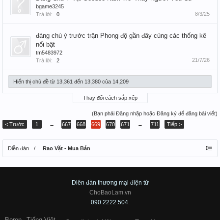
bgame3245
8/3/25
Trả lời:
0
đáng chú ý trước trận Phong độ gần đây cùng các thống kê
nổi bật
tm5483972
21/7/26
Trả lời:
2
Hiển thị chủ đề từ 13,361 đến 13,380 của 14,209
Thay đổi cách sắp xếp
(Bạn phải Đăng nhập hoặc Đăng ký để đăng bài viết)
< Trước
1
←
667
668
669
670
671
→
711
Tiếp >
Diễn đàn
Rao Vặt - Mua Bán
Diên đàn thương mại điện tử
ChoBaoLam.vn
090.2222.504.
Boron
Tiếng Việt