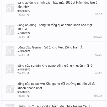
đang áp dụng chính sách bảo mật 188Bet Nằm lòng lưu ý
cần nhớ
tm5483972
14/1/26
Trả lời:
0
đang áp dụng Thông tin tổng quát chính sách bảo mật
188Bet
tm5483972
28/1/26
Trả lời:
0
Đẳng Cấp Gemwin Số 1 Khu Vực Đông Nam Á
tm5483972
4/7/25
Trả lời:
0
đẳng cấp sunwin Kho game đổi thưởng khuyến mãi lớn
tm5483972
2/3/26
Trả lời:
0
đẳng cấp tại sunwin Kho game đổi thưởng rút tiền về tài
khoản nhanh nhất
tm5483972
11/1/26
Trả lời:
0
Đáng Chú Ý Tại Good88 Nằm Mơ Thấy Người Yêu Cũ