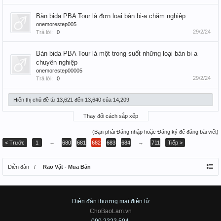
Bàn bida PBA Tour là đơn loại bàn bi-a chăm nghiệp
onemorestep005
29/2/24
Trả lời:
0
Bàn bida PBA Tour là một trong suốt những loại bàn bi-a
chuyên nghiệp
onemorestep00005
29/2/24
Trả lời:
0
Hiển thị chủ đề từ 13,621 đến 13,640 của 14,209
Thay đổi cách sắp xếp
(Bạn phải Đăng nhập hoặc Đăng ký để đăng bài viết)
< Trước
1
←
680
681
682
683
684
→
711
Tiếp >
Diễn đàn
Rao Vặt - Mua Bán
Diên đàn thương mại điện tử
ChoBaoLam.vn