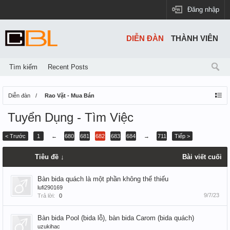
Đăng nhập
DIỄN ĐÀN
THÀNH VIÊN
Tìm kiếm
Recent Posts
Diễn đàn
Rao Vặt - Mua Bán
Tuyển Dụng - Tìm Việc
< Trước
1
←
680
681
682
683
684
→
711
Tiếp >
Tiêu đề ↓
Bài viết cuối
Bàn bida quách là một phần không thể thiếu
lufi290169
9/7/23
Trả lời:
0
Bàn bida Pool (bida lỗ), bàn bida Carom (bida quách)
uzukihac