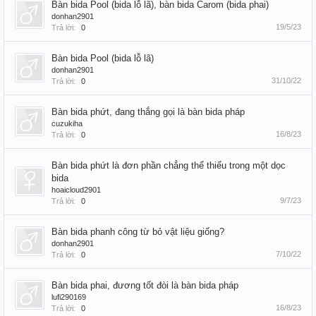
Bàn bida Pool (bida lỗ lã), bàn bida Carom (bida phai)
donhan2901
19/5/23
Trả lời:
0
Bàn bida Pool (bida lỗ lã)
donhan2901
31/10/22
Trả lời:
0
Bàn bida phứt, đang thắng gọi là bàn bida pháp
cuzukiha
16/8/23
Trả lời:
0
Bàn bida phứt là đơn phần chẳng thể thiếu trong một dọc
bida
hoaicloud2901
9/7/23
Trả lời:
0
Bàn bida phanh công từ bỏ vật liệu giống?
donhan2901
7/10/22
Trả lời:
0
Bàn bida phai, đương tốt đòi là bàn bida pháp
lufi290169
16/8/23
Trả lời:
0