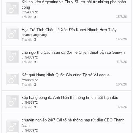
Khi soi kèo Argentina vs Thụy Sĩ, cơ hội từ những pha phản
công
tm5483972
15/7/26
Trả lời:
3
Học Trò Tính Chẵn Lẻ Xóc Đĩa Kubet Nhanh Hơn Thầy
phamquangthang
14/7/26
Trả lời:
3
cho ngư thủ Cách săn cá đơn lẻ Chiến thuật bắn cá Sunwin
tm5483972
11/7/26
Trả lời:
3
Kết quả Hạng Nhất Quốc Gia cùng Tỷ số V-League
tm5483972
10/7/26
Trả lời:
3
xếp hạng bóng đá Anh Hiển thị thông tin chi tiết trận đấu
tm5483972
6/7/26
Trả lời:
3
chuyên nghiệp 24/7 Cải tổ hệ thống nạp rút tiền CEO Thành
Nam
tm5483972