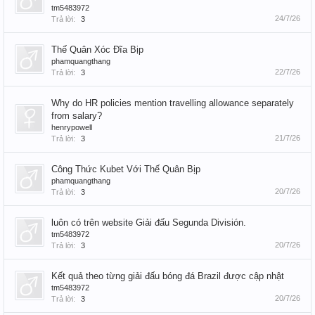
tm5483972
24/7/26
Trả lời:
3
Thế Quân Xóc Đĩa Bịp
phamquangthang
22/7/26
Trả lời:
3
Why do HR policies mention travelling allowance separately
from salary?
henrypowell
21/7/26
Trả lời:
3
Công Thức Kubet Với Thế Quân Bịp
phamquangthang
20/7/26
Trả lời:
3
luôn có trên website Giải đấu Segunda División.
tm5483972
20/7/26
Trả lời:
3
Kết quả theo từng giải đấu bóng đá Brazil được cập nhật
tm5483972
20/7/26
Trả lời:
3