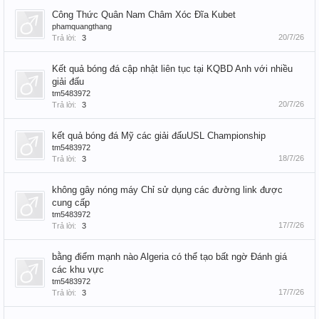
Công Thức Quân Nam Châm Xóc Đĩa Kubet
phamquangthang
20/7/26
Trả lời:
3
Kết quả bóng đá cập nhật liên tục tại KQBD Anh với nhiều
giải đấu
tm5483972
20/7/26
Trả lời:
3
kết quả bóng đá Mỹ các giải đấuUSL Championship
tm5483972
18/7/26
Trả lời:
3
không gây nóng máy Chỉ sử dụng các đường link được
cung cấp
tm5483972
17/7/26
Trả lời:
3
bằng điểm mạnh nào Algeria có thể tạo bất ngờ Đánh giá
các khu vực
tm5483972
17/7/26
Trả lời:
3