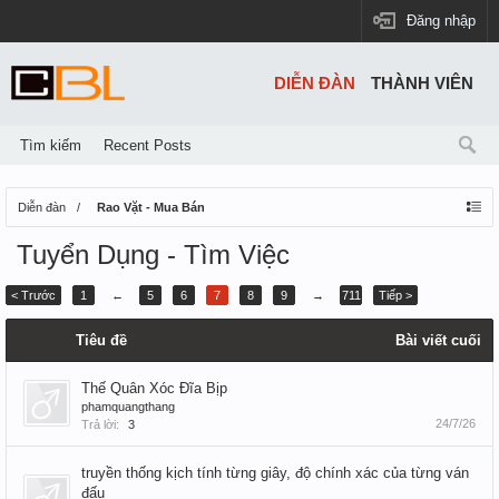
Đăng nhập
DIỄN ĐÀN
THÀNH VIÊN
Tìm kiếm
Recent Posts
Diễn đàn
Rao Vặt - Mua Bán
Tuyển Dụng - Tìm Việc
< Trước
1
←
5
6
7
8
9
→
711
Tiếp >
Tiêu đề
Bài viết cuối
Thế Quân Xóc Đĩa Bịp
phamquangthang
24/7/26
Trả lời:
3
truyền thống kịch tính từng giây, độ chính xác của từng ván
đấu