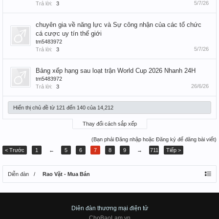
5/7/26
Trả lời:
3
chuyên gia về năng lực và Sự công nhận của các tổ chức
cá cược uy tín thế giới
tm5483972
5/7/26
Trả lời:
3
Bảng xếp hạng sau loạt trận World Cup 2026 Nhanh 24H
tm5483972
26/6/26
Trả lời:
3
Hiển thị chủ đề từ 121 đến 140 của 14,212
Thay đổi cách sắp xếp
(Bạn phải Đăng nhập hoặc Đăng ký để đăng bài viết)
< Trước
1
←
5
6
7
8
9
→
711
Tiếp >
Diễn đàn
Rao Vặt - Mua Bán
Diên đàn thương mại điện tử
ChoBaoLam.vn