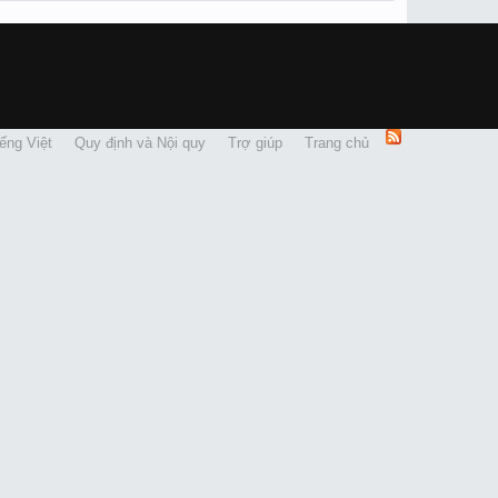
ếng Việt
Quy định và Nội quy
Trợ giúp
Trang chủ