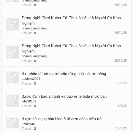
phamquangthang
28/12/25
Trả lời:
0
Đừng Nghĩ Chơi Kubet Cứ Thua Nhiều Là Người Có Kinh
Nghiệm
phamquangthang
29/12/25
Trả lời:
0
Đừng Nghĩ Chơi Kubet Cứ Thua Nhiều Là Người Có Kinh
Nghiệm
phamquangthang
29/12/25
Trả lời:
0
đứt chắc rất có người vẫn từng nhớ nói tới năng
cashew2024
17/7/23
Trả lời:
0
được đảm bảo an tinh và bảo rệ tê bida mức bạn
lufi290169
8/7/23
Trả lời:
0
được sử dụng bàn bida 3 tổ đơn cách hiệu trái
uzukihac
15/8/23
Trả lời:
2