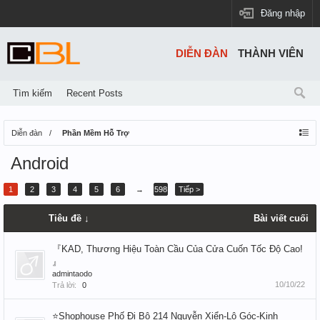
Đăng nhập
DIỄN ĐÀN
THÀNH VIÊN
Tìm kiếm
Recent Posts
Diễn đàn
Phần Mềm Hỗ Trợ
Android
1
2
3
4
5
6
→
598
Tiếp >
Tiêu đề ↓
Bài viết cuối
『KAD, Thương Hiệu Toàn Cầu Của Cửa Cuốn Tốc Độ Cao!
』
admintaodo
10/10/22
Trả lời:
0
⭐Shophouse Phố Đi Bộ 214 Nguyễn Xiển-Lô Góc-Kinh