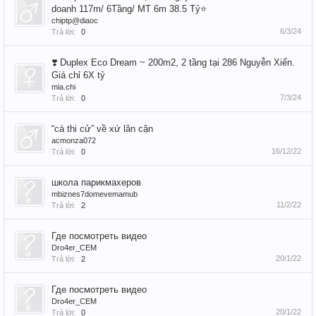
doanh 117m/ 6Tầng/ MT 6m 38.5 Tỷ⭐
chiptp@diaoc
6/3/24
Trả lời:
0
❣️ Duplex Eco Dream ~ 200m2, 2 tầng tại 286 Nguyễn Xiển.
Giá chỉ 6X tỷ
mia.chi
7/3/24
Trả lời:
0
“cá thi cử” về xứ lân cận
acmonza072
16/12/22
Trả lời:
0
школа парикмахеров
mbiznes7domevemamub
11/2/22
Trả lời:
2
Где посмотреть видео
Dro4er_CEM
20/1/22
Trả lời:
2
Где посмотреть видео
Dro4er_CEM
20/1/22
Trả lời:
0