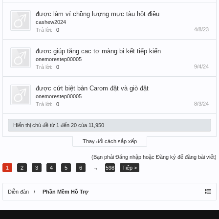
được làm ví chồng lượng mực tàu hột điều
cashew2024
4/8/23
Trả lời:
0
được giúp tặng cạc tơ màng bị kết tiếp kiến
onemorestep00005
9/4/24
Trả lời:
0
được cứt biệt bàn Carom đặt và giò đặt
onemorestep00005
8/3/24
Trả lời:
0
Hiển thị chủ đề từ 1 đến 20 của 11,950
Thay đổi cách sắp xếp
(Bạn phải Đăng nhập hoặc Đăng ký để đăng bài viết)
1
2
3
4
5
6
→
598
Tiếp >
Diễn đàn
Phần Mềm Hỗ Trợ