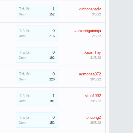
Trả lời:
1
dinhphanadv
Xem:
152
3/6/22
Trả lời:
0
vanxinhgaininja
Xem:
216
2/6/22
Trả lời:
0
Xuân Thy
Xem:
192
31/5/22
Trả lời:
0
acmonza072
Xem:
220
30/5/22
Trả lời:
1
vtnh1992
Xem:
181
29/5/22
Trả lời:
0
phuong2
Xem:
152
28/5/22