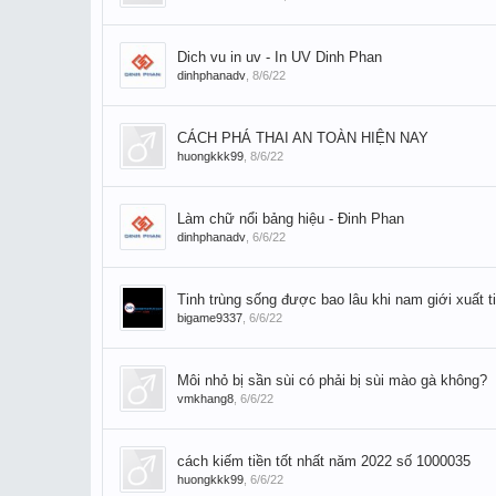
Dich vu in uv - In UV Dinh Phan
dinhphanadv
,
8/6/22
CÁCH PHÁ THAI AN TOÀN HIỆN NAY
huongkkk99
,
8/6/22
Làm chữ nổi bảng hiệu - Đinh Phan
dinhphanadv
,
6/6/22
Tinh trùng sống được bao lâu khi nam giới xuất t
bigame9337
,
6/6/22
Môi nhỏ bị sần sùi có phải bị sùi mào gà không?
vmkhang8
,
6/6/22
cách kiếm tiền tốt nhất năm 2022 số 1000035
huongkkk99
,
6/6/22