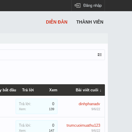
Đăng nhập
DIỄN ĐÀN
THÀNH VIÊN
y bắt đầu
Trả lời
Xem
Bài viết cuối ↓
Trả lời:
0
dinhphanadv
Xem:
139
9/6/22
Trả lời:
0
trumcuoimuathu123
Xem:
147
9/6/22