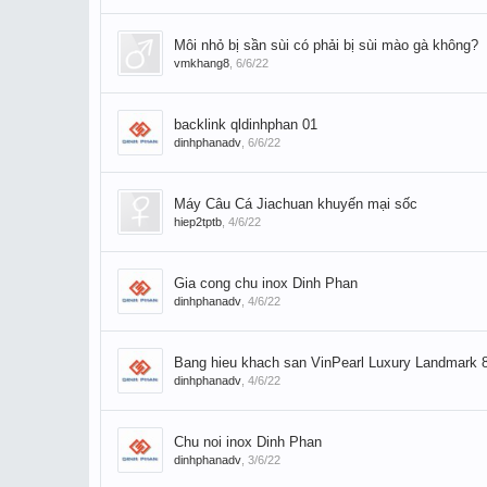
Môi nhỏ bị sần sùi có phải bị sùi mào gà không?
vmkhang8
,
6/6/22
backlink qldinhphan 01
dinhphanadv
,
6/6/22
Máy Câu Cá Jiachuan khuyến mại sốc
hiep2tptb
,
4/6/22
Gia cong chu inox Dinh Phan
dinhphanadv
,
4/6/22
Bang hieu khach san VinPearl Luxury Landmark 
dinhphanadv
,
4/6/22
Chu noi inox Dinh Phan
dinhphanadv
,
3/6/22