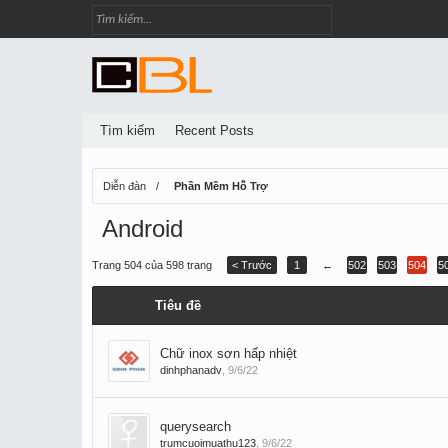
Tìm kiếm
Recent Posts
Diễn đàn
Phần Mềm Hỗ Trợ
Android
Trang 504 của 598 trang
< Trước
1
←
502
503
504
5
Tiêu đề
Chữ inox sơn hấp nhiệt
dinhphanadv
,
9/6/22
querysearch
trumcuoimuathu123
,
9/6/22