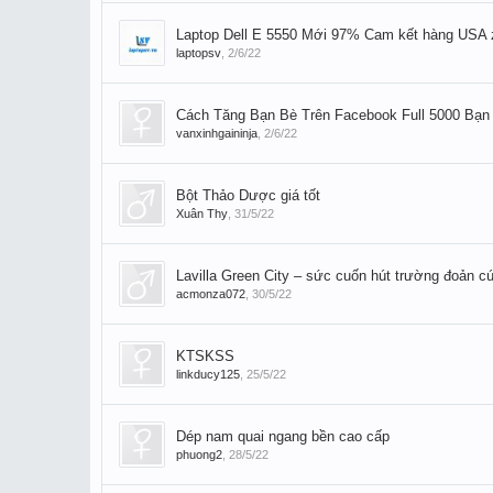
Laptop Dell E 5550 Mới 97% Cam kết hàng USA 
laptopsv
,
2/6/22
Cách Tăng Bạn Bè Trên Facebook Full 5000 Bạ
vanxinhgaininja
,
2/6/22
Bột Thảo Dược giá tốt
Xuân Thy
,
31/5/22
Lavilla Green City – sức cuốn hút trường đoản cú
acmonza072
,
30/5/22
KTSKSS
linkducy125
,
25/5/22
Dép nam quai ngang bền cao cấp
phuong2
,
28/5/22