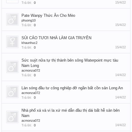
15/4/22
Trả lời:
0
Pate Wanpy Thức Ăn Cho Mèo
phuong10
15/4/22
Trả lời:
0
SỦI CẢO TƯƠI NHÀ LÀM GIA TRUYỀN
khaunhuc2
15/4/22
Trả lời:
0
Sức suýt nữa tự thị thành bên sông Waterpoint mực tàu
Nam Long
acmonza072
14/4/22
Trả lời:
0
Làn sóng đầu tư công nghiệp đỡ ngần bất cồn sản Long An
acmonza072
14/4/22
Trả lời:
0
Nhà phố xá và vi la xứ mé dẫn đầu thị dài bất hễ sản bên
Nam
acmonza072
14/4/22
Trả lời:
0