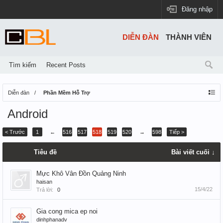
Đăng nhập
DIỄN ĐÀN
THÀNH VIÊN
Tìm kiếm
Recent Posts
Diễn đàn
Phần Mềm Hỗ Trợ
Android
< Trước
1
←
516
517
518
519
520
→
598
Tiếp >
Tiêu đề
Bài viết cuối ↓
Mực Khô Vân Đồn Quảng Ninh
haisan
15/4/22
Trả lời:
0
Gia cong mica ep noi
dinhphanadv