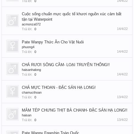
14/4/22
Trả lời:
0
Cuộc sống chuẩn mực quốc tế khươi nguồn xúc cảm bất
tận tại Waterpoint
acmonza072
14/4/22
Trả lời:
0
Pate Wanpy Thức Ăn Cho Vật Nuôi
phuong4
14/4/22
Trả lời:
0
CHẢ RƯƠI SÔNG CẦM- LOẠI TRUYỀN THỐNG!!
haisanhalong
14/4/22
Trả lời:
0
CHẢ MỰC THOAN - ĐẶC SẢN HẠ LONG!
chamucthoan
13/4/22
Trả lời:
0
MẮM TÉP CHƯNG THỊT BÀ CHANH- ĐẶC SẢN HẠ LONG!!
haisan
13/4/22
Trả lời:
0
Pate Wanpy Freeship Toàn Quốc