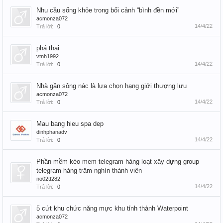
Nhu cầu sống khỏe trong bối cảnh “bình đền mới”
acmonza072
14/4/22
Trả lời:
0
phá thai
vtnh1992
14/4/22
Trả lời:
0
Nhà gần sông nác là lựa chọn hạng giới thượng lưu
acmonza072
14/4/22
Trả lời:
0
Mau bang hieu spa dep
dinhphanadv
14/4/22
Trả lời:
0
Phần mềm kéo mem telegram hàng loạt xây dựng group
telegram hàng trăm nghìn thành viên
no02tt282
14/4/22
Trả lời:
0
5 cứt khu chức năng mực khu tỉnh thành Waterpoint
acmonza072