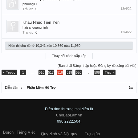
phuong17
13/4/22
Trả lời:
0
Khâu Nhục Tiên Yên
haisanquangninh
13/4/22
Trả lời:
0
Hiển thị chủ đề từ 10,341 đến 10,360 của 11,950
Thay đổi cách sắp xếp
(Bạn phải Đăng nhập hoặc Đăng ký để đăng bài viết)
< Trước
1
←
516
517
518
519
520
→
598
Tiếp >
Diễn đàn
Phần Mềm Hỗ Trợ
Diên đàn thương mại điện tử
ChoBaoLam.vn
090.2222.504.
Boron
Tiếng Việt
Quy định và Nội quy
Trợ giúp