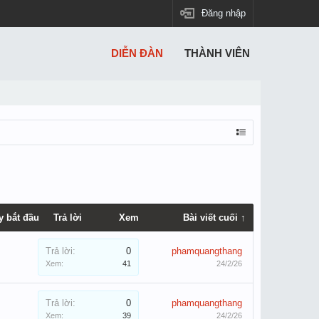
Đăng nhập
DIỄN ĐÀN
THÀNH VIÊN
y bắt đầu
Trả lời
Xem
Bài viết cuối ↑
Trả lời:
0
phamquangthang
Xem:
41
24/2/26
Trả lời:
0
phamquangthang
Xem:
39
24/2/26