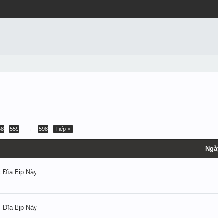
58
559
→
598
Tiếp >
Ngà
 Đĩa Bịp Này
 Đĩa Bịp Này