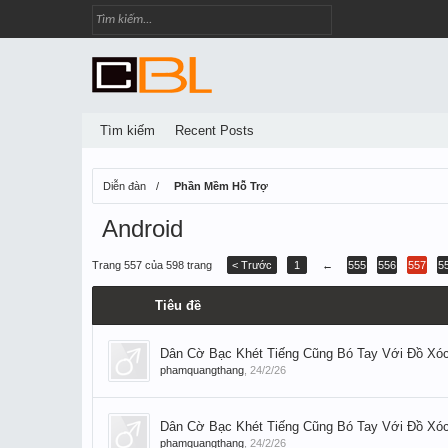
Tìm kiếm
Recent Posts
Diễn đàn
Phần Mềm Hỗ Trợ
Android
Trang 557 của 598 trang
< Trước
1
←
555
556
557
5
Tiêu đề
Dân Cờ Bạc Khét Tiếng Cũng Bó Tay Với Đồ Xóc
phamquangthang
,
24/2/26
Dân Cờ Bạc Khét Tiếng Cũng Bó Tay Với Đồ Xóc
phamquangthang
,
24/2/26