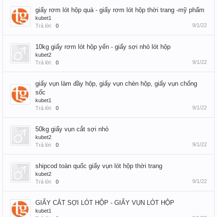
giấy rơm lót hộp quà - giấy rơm lót hộp thời trang -mỹ phẩm
kubet1
9/1/22
Trả lời:
0
10kg giấy rơm lót hộp yến - giấy sợi nhỏ lót hộp
kubet2
9/1/22
Trả lời:
0
giấy vụn làm đầy hộp, giấy vụn chèn hộp, giấy vụn chống
sốc
kubet1
9/1/22
Trả lời:
0
50kg giấy vụn cắt sợi nhỏ
kubet2
9/1/22
Trả lời:
0
shipcod toàn quốc giấy vụn lót hộp thời trang
kubet2
9/1/22
Trả lời:
0
GIẤY CẮT SỢI LÓT HỘP - GIẤY VỤN LÓT HỘP
kubet1