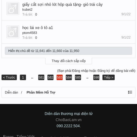
giấy cắt sợi nhỏ lót hộp quà tặng- giỏ trái cây
kubet2
9/1/22
Trả lời:
0
học lái xe ô tô a1
ptom4583
9/1/22
Trả lời:
0
Hiển thị chủ đề từ 11,641 đến 11,660 của 11,950
Thay đổi cách sắp xếp
(Bạn phải Đăng nhập hoặc Đăng ký để đăng bài viết)
< Trước
1
←
581
582
583
584
585
→
598
Tiếp >
Diễn đàn
Phần Mềm Hỗ Trợ
Diên đàn thương mại điện tử
ChoBaoLam.vn
090.2222.504.
Boron
Tiếng Việt