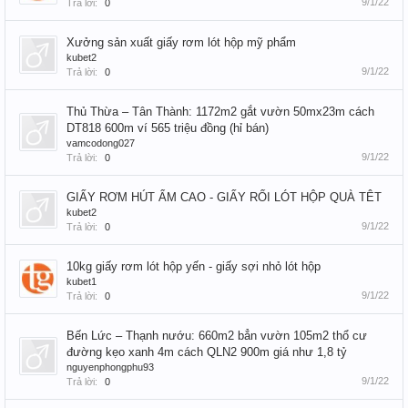
9/1/22
Trả lời:
0
Xưởng sản xuất giấy rơm lót hộp mỹ phẩm
kubet2
9/1/22
Trả lời:
0
Thủ Thừa – Tân Thành: 1172m2 gắt vườn 50mx23m cách
DT818 600m ví 565 triệu đồng (hỉ bán)
vamcodong027
9/1/22
Trả lời:
0
GIẤY RƠM HÚT ẨM CAO - GIẤY RỐI LÓT HỘP QUÀ TÊT
kubet2
9/1/22
Trả lời:
0
10kg giấy rơm lót hộp yến - giấy sợi nhỏ lót hộp
kubet1
9/1/22
Trả lời:
0
Bến Lức – Thạnh nướu: 660m2 bẳn vườn 105m2 thổ cư
đường kẹo xanh 4m cách QLN2 900m giá như 1,8 tỷ
nguyenphongphu93
9/1/22
Trả lời:
0