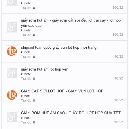
kubet2
10/1/22
Trả lời:
0
giấy rơm hút ẩm - giấy rơm cắt sợi đều lót trái cây - lót hộp
yến cao cấp
kubet2
10/1/22
Trả lời:
0
shipcod toàn quốc giấy vụn lót hộp thời trang
kubet1
9/1/22
Trả lời:
0
giấy rơm hút ẩm lót hộp yến
kubet2
9/1/22
Trả lời:
0
GIẤY CẮT SỢI LÓT HỘP - GIẤY VỤN LÓT HỘP
kubet1
9/1/22
Trả lời:
0
GIẤY RƠM HÚT ẨM CAO - GIẤY RỐI LÓT HỘP QUÀ TÊT
kubet2
9/1/22
Trả lời:
0