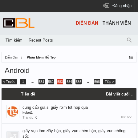
Đăng nhập
DIỄN ĐÀN
THÀNH VIÊN
Tìm kiếm
Recent Posts
Diễn đàn
Phần Mềm Hỗ Trợ
Android
< Trước
1
←
581
582
583
584
585
→
598
Tiếp >
Tiêu đề
Bài viết cuối ↓
cung cấp giá sỉ giấy rơm lót hộp quà
kubet1
10/1/22
Trả lời:
0
giấy vụn làm đầy hộp, giấy vụn chèn hộp, giấy vụn chống
sốc