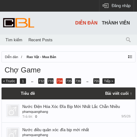
Đăng nhập
DIỄN ĐÀN
THÀNH VIÊN
Tìm kiếm
Recent Posts
Diễn đàn
Rao Vặt - Mua Bán
Chợ Game
< Trước
1
←
732
733
734
735
736
→
755
Tiếp >
Tiêu đề
Bài viết cuối ↑
Nước Điện Hóa Xóc Đĩa Bịp Mới Nhất Lắc Chẵn Nhiều
phamquangthang
9/5/26
Trả lời:
0
Nước điều quân xóc đĩa bịp mới nhất
phamquangthang