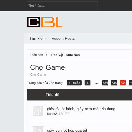
Tìm kiếm
Recent Posts
Diễn đàn
Rao Vặt - Mua Bán
Chợ Game
Chợ Game
Trang 736 của 755 trang
< Trước
1
←
734
735
736
7
Tiêu đề
giấy rối lót bánh, giấy rơm màu đa dạng
kubet2
,
12/1/22
giấy vụn lót hộp quà tết