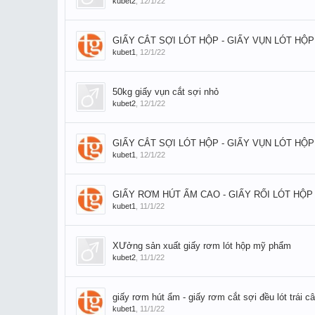
kubet2
,
12/1/22
GIẤY CẮT SỢI LÓT HỘP - GIẤY VỤN LÓT HỘP
kubet1
,
12/1/22
50kg giấy vụn cắt sợi nhỏ
kubet2
,
12/1/22
GIẤY CẮT SỢI LÓT HỘP - GIẤY VỤN LÓT HỘP
kubet1
,
12/1/22
GIẤY RƠM HÚT ẨM CAO - GIẤY RỐI LÓT HỘP
kubet1
,
11/1/22
XƯởng sản xuất giấy rơm lót hộp mỹ phẩm
kubet2
,
11/1/22
giấy rơm hút ẩm - giấy rơm cắt sợi đều lót trái c
kubet1
,
11/1/22