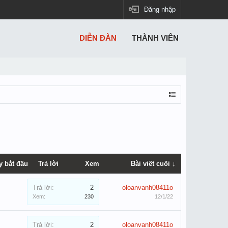
Đăng nhập
DIỄN ĐÀN
THÀNH VIÊN
y bắt đầu
Trả lời
Xem
Bài viết cuối ↓
Trả lời:
2
oloanvanh08411o
Xem:
230
12/1/22
Trả lời:
2
oloanvanh08411o