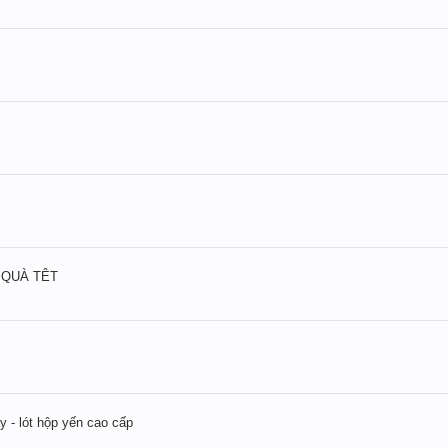
 QUÀ TÊT
ây - lót hộp yến cao cấp