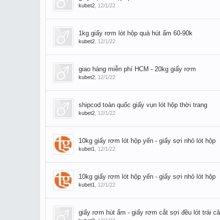
kubet2
,
12/1/22
1kg giấy rơm lót hộp quà hút ẩm 60-90k
kubet2
,
12/1/22
giao hàng miễn phí HCM - 20kg giấy rơm
kubet2
,
12/1/22
shipcod toàn quốc giấy vụn lót hộp thời trang
kubet2
,
12/1/22
10kg giấy rơm lót hộp yến - giấy sợi nhỏ lót hộp
kubet1
,
12/1/22
10kg giấy rơm lót hộp yến - giấy sợi nhỏ lót hộp
kubet1
,
12/1/22
giấy rơm hút ẩm - giấy rơm cắt sợi đều lót trái c