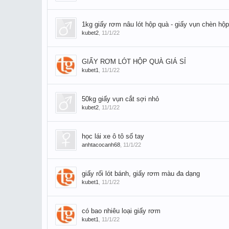
1kg giấy rơm nâu lót hộp quà - giấy vụn chèn hộp
kubet2
,
11/1/22
GIẤY RƠM LÓT HỘP QUÀ GIÁ SỈ
kubet1
,
11/1/22
50kg giấy vụn cắt sợi nhỏ
kubet2
,
11/1/22
học lái xe ô tô số tay
anhtacocanh68
,
11/1/22
giấy rối lót bánh, giấy rơm màu đa dạng
kubet1
,
11/1/22
có bao nhiêu loại giấy rơm
kubet1
,
11/1/22