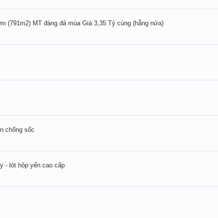
m (791m2) MT đàng đả mùa Giá 3,35 Tỷ cùng (hẵng nửa)
ụn chống sốc
ây - lót hộp yến cao cấp