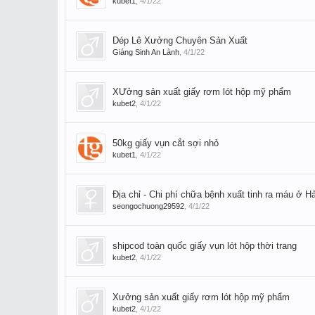
kubet1
,
4/1/22
Dép Lê Xưởng Chuyên Sản Xuất
Giáng Sinh An Lành
,
4/1/22
XƯởng sản xuất giấy rơm lót hộp mỹ phẩm
kubet2
,
4/1/22
50kg giấy vụn cắt sợi nhỏ
kubet1
,
4/1/22
Địa chỉ - Chi phí chữa bệnh xuất tinh ra máu ở H
seongochuong29592
,
4/1/22
shipcod toàn quốc giấy vụn lót hộp thời trang
kubet2
,
4/1/22
Xưởng sản xuất giấy rơm lót hộp mỹ phẩm
kubet2
,
4/1/22