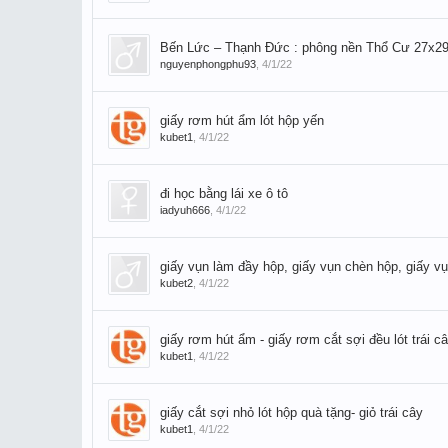
Bến Lức – Thạnh Đức : phông nền Thổ Cư 27x29
nguyenphongphu93
,
4/1/22
giấy rơm hút ẩm lót hộp yến
kubet1
,
4/1/22
đi học bằng lái xe ô tô
iadyuh666
,
4/1/22
giấy vụn làm đầy hộp, giấy vụn chèn hộp, giấy v
kubet2
,
4/1/22
giấy rơm hút ẩm - giấy rơm cắt sợi đều lót trái c
kubet1
,
4/1/22
giấy cắt sợi nhỏ lót hộp quà tặng- giỏ trái cây
kubet1
,
4/1/22