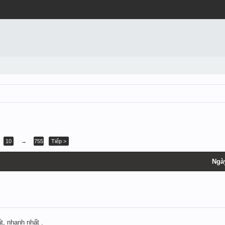
10
→
755
Tiếp >
Ngà
t, nhanh nhất .