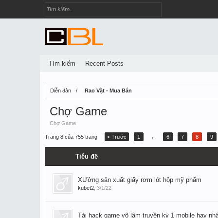
Tìm kiếm
Recent Posts
Diễn đàn
Rao Vặt - Mua Bán
Chợ Game
Chợ Game
Trang 8 của 755 trang
< Trước
1
←
6
7
8
9
Tiêu đề
XƯởng sản xuất giấy rơm lót hộp mỹ phẩm
kubet2
,
3/1/22
Tải hack game võ lâm truyền kỳ 1 mobile hay nhấ