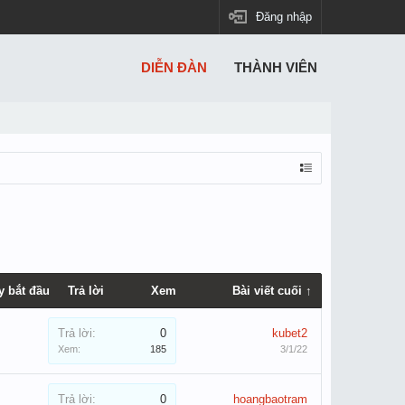
Đăng nhập
DIỄN ĐÀN
THÀNH VIÊN
y bắt đầu
Trả lời
Xem
Bài viết cuối ↑
Trả lời:
0
kubet2
Xem:
185
3/1/22
Trả lời:
0
hoangbaotram