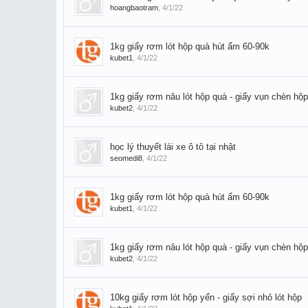
hoangbaotram
,
4/1/22
1kg giấy rơm lót hộp quà hút ẩm 60-90k
kubet1
,
4/1/22
1kg giấy rơm nâu lót hộp quà - giấy vụn chèn hộp
kubet2
,
4/1/22
học lý thuyết lái xe ô tô tại nhật
seomedi8
,
4/1/22
1kg giấy rơm lót hộp quà hút ẩm 60-90k
kubet1
,
4/1/22
1kg giấy rơm nâu lót hộp quà - giấy vụn chèn hộp
kubet2
,
4/1/22
10kg giấy rơm lót hộp yến - giấy sợi nhỏ lót hộp