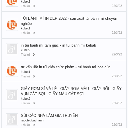
kubet1
22/3/22
Trả lời:
0
TÚI BÁNH MÌ IN ĐẸP 2022 - sản xuất túi bánh mì chuyên
nghiệp
kubet1
22/3/22
Trả lời:
0
in túi bánh mì tam giác - in túi bánh mì kebab
kubet2
22/3/22
Trả lời:
0
tư vấn đặt in túi giấy thức phẩm - túi bánh mì hoa cúc
kubet1
22/3/22
Trả lời:
0
GIẤY RƠM SỈ VÀ LẺ - GIẤY RƠM MÀU - GIẤY RỐI - GIẤY
VỤN CẮT SỢI - GIẤY MÀU CẮT SỢI
kubet2
22/3/22
Trả lời:
0
SỦI CẢO NHÀ LÀM GIA TRUYỀN
ruoctepbachanh
22/3/22
Trả lời:
0