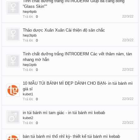
Tinh chất dưỡng trắng INTRODERM Giúp da căng bóng
“Glass Skin""
hiep4tptb
22/3/22
Trả lời:
0
Thảo dược Xuân Xuân Cải thiện độ săn chắc
hiep3tptb
22/3/22
Trả lời:
0
Tinh chất dưỡng trắng INTRODERM Các vết thâm nám, tàn
nhang mờ hẳn
hiep1tptb
22/3/22
Trả lời:
0
10 MẪU TÚI BÁNH MÌ ĐẸP DÀNH CHO BẠN- in túi bánh mì
giá sỉ
kubet1
22/3/22
Trả lời:
0
in túi bánh mì tam giác - in túi bánh mì kebab
kubet2
22/3/22
Trả lời:
0
bán túi bánh mì thổ nhĩ kỳ- thiết kế túi bánh mì kebab