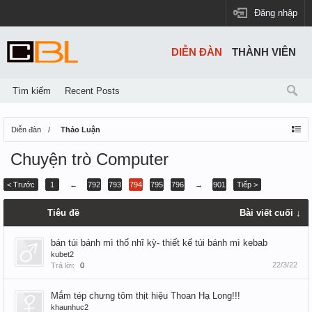
Đăng nhập
DIỄN ĐÀN
THÀNH VIÊN
Tìm kiếm
Recent Posts
Diễn đàn
Thảo Luận
Chuyện trò Computer
< Trước
1
←
792
793
794
795
796
→
901
Tiếp >
Tiêu đề
Bài viết cuối ↓
bán túi bánh mì thổ nhĩ kỳ- thiết kế túi bánh mì kebab
kubet2
22/3/22
Trả lời:
0
Mắm tép chưng tôm thịt hiệu Thoan Hạ Long!!!
khaunhuc2