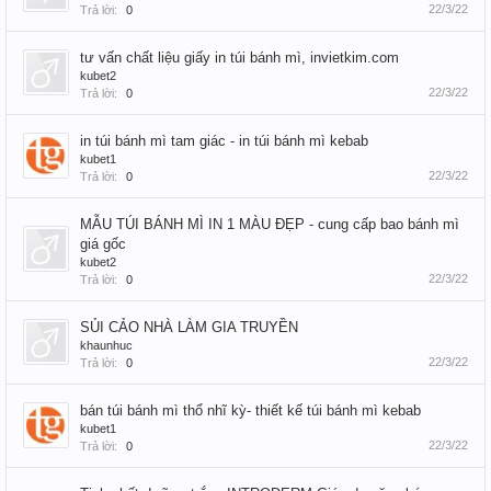
22/3/22
Trả lời:
0
tư vấn chất liệu giấy in túi bánh mì, invietkim.com
kubet2
22/3/22
Trả lời:
0
in túi bánh mì tam giác - in túi bánh mì kebab
kubet1
22/3/22
Trả lời:
0
MẪU TÚI BÁNH MÌ IN 1 MÀU ĐẸP - cung cấp bao bánh mì
giá gốc
kubet2
22/3/22
Trả lời:
0
SỦI CẢO NHÀ LÀM GIA TRUYỀN
khaunhuc
22/3/22
Trả lời:
0
bán túi bánh mì thổ nhĩ kỳ- thiết kế túi bánh mì kebab
kubet1
22/3/22
Trả lời:
0