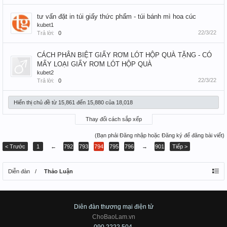
tư vấn đặt in túi giấy thức phẩm - túi bánh mì hoa cúc
kubet1
22/3/22
Trả lời:
0
CÁCH PHÂN BIỆT GIẤY RƠM LÓT HỘP QUÀ TẶNG - CÓ
MẤY LOẠI GIẤY RƠM LÓT HỘP QUÀ
kubet2
22/3/22
Trả lời:
0
Hiển thị chủ đề từ 15,861 đến 15,880 của 18,018
Thay đổi cách sắp xếp
(Bạn phải Đăng nhập hoặc Đăng ký để đăng bài viết)
< Trước
1
←
792
793
794
795
796
→
901
Tiếp >
Diễn đàn
Thảo Luận
Diên đàn thương mại điện tử
ChoBaoLam.vn