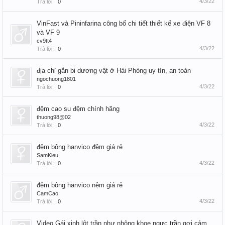
4/3/22
Trả lời:
0
VinFast và Pininfarina công bố chi tiết thiết kế xe điện VF 8
và VF 9
cv9tt4
4/3/22
Trả lời:
0
địa chỉ gắn bi dương vật ở Hải Phòng uy tín, an toàn
ngochuong1801
4/3/22
Trả lời:
0
đệm cao su đệm chính hãng
thuong98@02
4/3/22
Trả lời:
0
đệm bông hanvico đệm giá rẻ
SamKieu
4/3/22
Trả lời:
0
đệm bông hanvico nệm giá rẻ
CamCao
4/3/22
Trả lời:
0
Video Gái xinh lột trần như nhộng khoe ngực trần gợi cảm