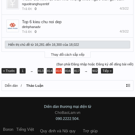
nguoitranghuyenbf
4/3/22
Trả lời:
0
Top 6 kieu chu noi dep
dinhphanadv
4/3/22
Trả lời:
0
Hiển thị chủ đề từ 16,281 đến 16,300 của 18,022
Thay đổi cách sắp xếp
(Bạn phải Đăng nhập hoặc Đăng ký để đăng bài viết)
< Trước
1
←
813
814
815
816
817
→
902
Tiếp >
Diễn đàn
Thảo Luận
Diên đàn thương mại điện tử
ChoBaoLam.vn
090.2222.504.
Boron
Tiếng Việt
Quy định và Nội quy
Trợ giúp