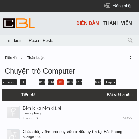
Đăng nhập
DIỄN ĐÀN
THÀNH VIÊN
Tìm kiếm
Recent Posts
Diễn đàn
Thảo Luận
Chuyện trò Computer
< Trước
1
←
813
814
815
816
817
→
902
Tiếp >
Tiêu đề
Bài viết cuối ↓
Đệm lò xo nệm giá rẻ
HuongHong
5/3/22
Trả lời:
0
Chữa dài, viêm bao quy đầu ở đâu uy tín tại Hải Phòng
huongkkk99