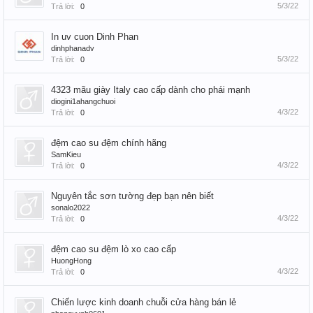
5/3/22
Trả lời:
0
In uv cuon Dinh Phan
dinhphanadv
5/3/22
Trả lời:
0
4323 mãu giày Italy cao cấp dành cho phái mạnh
diogini1ahangchuoi
4/3/22
Trả lời:
0
đệm cao su đệm chính hãng
SamKieu
4/3/22
Trả lời:
0
Nguyên tắc sơn tường đẹp bạn nên biết
sonalo2022
4/3/22
Trả lời:
0
đệm cao su đệm lò xo cao cấp
HuongHong
4/3/22
Trả lời:
0
Chiến lược kinh doanh chuỗi cửa hàng bán lẻ