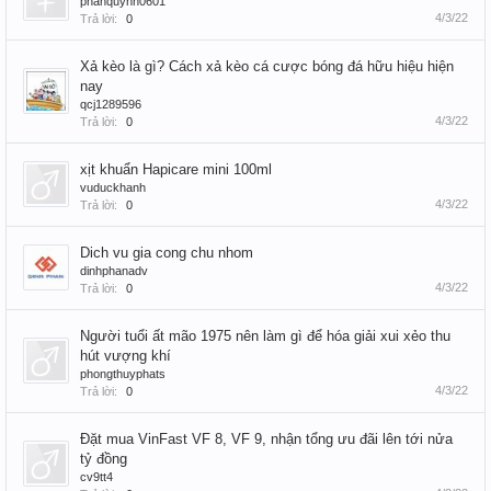
phanquynh0601
4/3/22
Trả lời:
0
Xả kèo là gì? Cách xả kèo cá cược bóng đá hữu hiệu hiện
nay
qcj1289596
4/3/22
Trả lời:
0
xịt khuẩn Hapicare mini 100ml
vuduckhanh
4/3/22
Trả lời:
0
Dich vu gia cong chu nhom
dinhphanadv
4/3/22
Trả lời:
0
Người tuổi ất mão 1975 nên làm gì để hóa giải xui xẻo thu
hút vượng khí
phongthuyphats
4/3/22
Trả lời:
0
Đặt mua VinFast VF 8, VF 9, nhận tổng ưu đãi lên tới nửa
tỷ đồng
cv9tt4