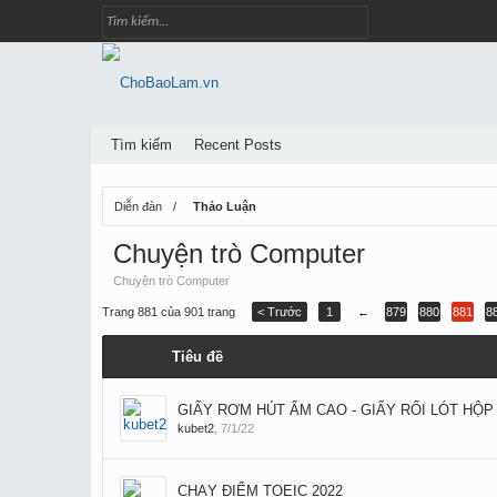
Tìm kiếm
Recent Posts
Diễn đàn
Thảo Luận
Chuyện trò Computer
Chuyện trò Computer
Trang 881 của 901 trang
< Trước
1
←
879
880
881
8
Tiêu đề
GIẤY RƠM HÚT ẨM CAO - GIẤY RỐI LÓT HỘP
kubet2
,
7/1/22
CHẠY ĐIỂM TOEIC 2022