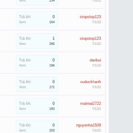
Xem:
234
7/1/22
Trả lời:
0
stopstop123
Xem:
164
7/1/22
Trả lời:
1
stopstop123
Xem:
266
7/1/22
Trả lời:
0
danbui
Xem:
196
7/1/22
Trả lời:
0
vuduckhanh
Xem:
171
7/1/22
Trả lời:
0
maimai2722
Xem:
183
7/1/22
Trả lời:
0
nguyenha1509
Xem:
203
7/1/22