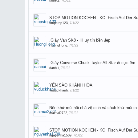
kubet2
,
7/1/22
STOP MOTION KOCHEN - KOI Fisch Auf Der Su
stopstop123
,
7/1/22
.Giày Van SK8 - HI uy tín bền đẹp
HuongHong
,
7/1/22
.Giày Converse Chuck Taylor All Star đi cực êm
danbui
,
7/1/22
YẾN SÀO KHÁNH HÒA
vuduckhanh
,
7/1/22
Nên khử mùi hôi nhà vệ sinh và cách khử mùi ra
maimai2722
,
7/1/22
STOP MOTION KOCHEN - KOI Fisch Auf Der Su
nguyenha1509
,
7/1/22