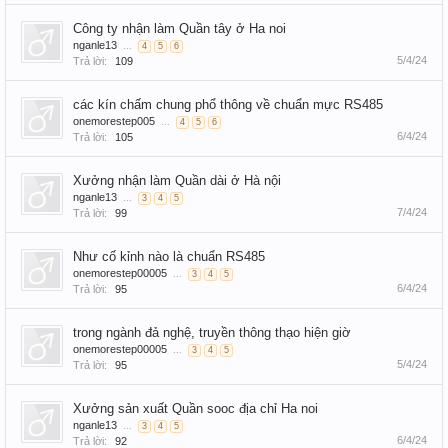
Công ty nhận làm Quần tây ở Ha noi
nganle13
...
4
5
6
5/4/24
Trả lời:
109
các kín chấm chung phổ thông về chuẩn mực RS485
onemorestep005
...
4
5
6
6/4/24
Trả lời:
105
Xưởng nhận làm Quần dài ở Hà nội
nganle13
...
3
4
5
7/4/24
Trả lời:
99
Như cố kỉnh nào là chuẩn RS485
onemorestep00005
...
3
4
5
6/4/24
Trả lời:
95
trong ngành đả nghệ, truyền thông thạo hiện giờ
onemorestep00005
...
3
4
5
5/4/24
Trả lời:
95
Xưởng sản xuất Quần sooc địa chỉ Ha noi
nganle13
...
3
4
5
6/4/24
Trả lời:
92