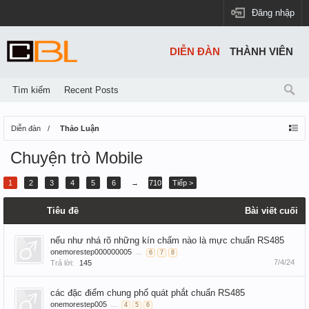
Đăng nhập
DIỄN ĐÀN
THÀNH VIÊN
Tìm kiếm
Recent Posts
Diễn đàn
Thảo Luận
Chuyện trò Mobile
1
2
3
4
5
6
→
710
Tiếp >
Tiêu đề
Bài viết cuối
nếu như nhá rõ những kín chấm nào là mực chuẩn RS485
onemorestep000000005
...
6
7
8
7/4/24
Trả lời:
145
các đặc điểm chung phổ quát phắt chuẩn RS485
onemorestep005
...
4
5
6