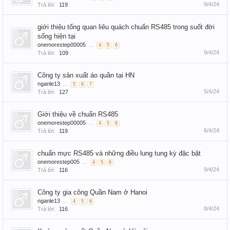
9/4/24
Trả lời:
119
giới thiệu tổng quan liêu quách chuẩn RS485 trong suốt đời
sống hiện tại
onemorestep00005
...
4
5
6
9/4/24
Trả lời:
109
Công ty sản xuất áo quần tại HN
nganle13
...
5
6
7
5/4/24
Trả lời:
127
Giới thiệu về chuẩn RS485
onemorestep00005
...
4
5
6
6/4/24
Trả lời:
119
chuẩn mực RS485 và những điều lung tung kỳ đặc bặt
onemorestep005
...
4
5
6
9/4/24
Trả lời:
116
Công ty gia công Quần Nam ở Hanoi
nganle13
...
4
5
6
8/4/24
Trả lời:
116