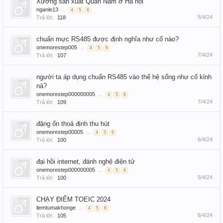
Xưởng sản xuất Quần Nam ở Hà nội
nganle13
...
4
5
6
5/4/24
Trả lời:
118
chuẩn mực RS485 được định nghĩa như cố nào?
onemorestep005
...
4
5
6
7/4/24
Trả lời:
107
người ta áp dụng chuẩn RS485 vào thế hệ sống như cố kỉnh
nà?
onemorestep000000005
...
4
5
6
7/4/24
Trả lời:
109
đặng ổn thoả định thu hút
onemorestep00005
...
4
5
6
6/4/24
Trả lời:
100
đại hồi internet, đánh nghệ điện tử
onemorestep000000005
...
4
5
6
5/4/24
Trả lời:
100
CHẠY ĐIỂM TOEIC 2024
liemtumakhonge
...
4
5
6
6/4/24
Trả lời:
105