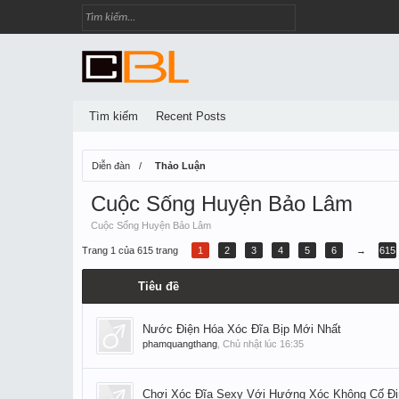
Tìm kiếm
Recent Posts
Diễn đàn
Thảo Luận
Cuộc Sống Huyện Bảo Lâm
Cuộc Sống Huyện Bảo Lâm
Trang 1 của 615 trang
1
2
3
4
5
6
→
615
Tiêu đề
Nước Điện Hóa Xóc Đĩa Bịp Mới Nhất
phamquangthang
,
Chủ nhật lúc 16:35
Chơi Xóc Đĩa Sexy Với Hướng Xóc Không Cố Đị