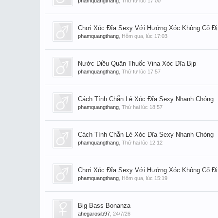
phamquangthang
,
Thứ tư lúc 17:00
Chơi Xóc Đĩa Sexy Với Hướng Xóc Không Cố Đị
phamquangthang
,
Hôm qua, lúc 17:03
Nước Điều Quân Thuốc Vina Xóc Đĩa Bịp
phamquangthang
,
Thứ tư lúc 17:57
Cách Tính Chẵn Lẻ Xóc Đĩa Sexy Nhanh Chóng
phamquangthang
,
Thứ hai lúc 18:57
Cách Tính Chẵn Lẻ Xóc Đĩa Sexy Nhanh Chóng
phamquangthang
,
Thứ hai lúc 12:12
Chơi Xóc Đĩa Sexy Với Hướng Xóc Không Cố Đị
phamquangthang
,
Hôm qua, lúc 15:19
Big Bass Bonanza
ahegarosib97
,
24/7/26