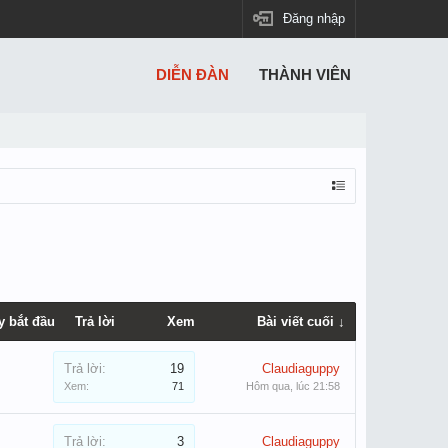
Đăng nhập
DIỄN ĐÀN
THÀNH VIÊN
y bắt đầu
Trả lời
Xem
Bài viết cuối ↓
Trả lời:
19
Claudiaguppy
Xem:
71
Hôm qua, lúc 21:58
Trả lời:
3
Claudiaguppy