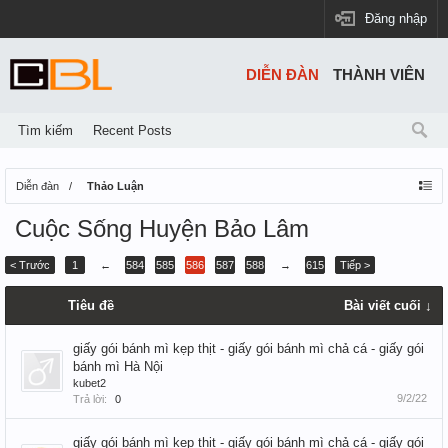
Đăng nhập
DIỄN ĐÀN
THÀNH VIÊN
Tìm kiếm
Recent Posts
Diễn đàn
Thảo Luận
Cuộc Sống Huyện Bảo Lâm
< Trước
1
←
584
585
586
587
588
→
615
Tiếp >
Tiêu đề
Bài viết cuối ↓
giấy gói bánh mì kẹp thịt - giấy gói bánh mì chả cá - giấy gói
bánh mì Hà Nội
kubet2
9/2/22
Trả lời:
0
giấy gói bánh mì kẹp thịt - giấy gói bánh mì chả cá - giấy gói