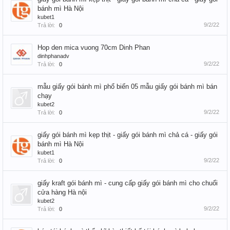
bánh mì Hà Nội
kubet1
9/2/22
Trả lời:
0
Hop den mica vuong 70cm Dinh Phan
dinhphanadv
9/2/22
Trả lời:
0
mẫu giấy gói bánh mì phổ biến 05 mẫu giấy gói bánh mì bán
chạy
kubet2
9/2/22
Trả lời:
0
giấy gói bánh mì kẹp thịt - giấy gói bánh mì chả cá - giấy gói
bánh mì Hà Nội
kubet1
9/2/22
Trả lời:
0
giấy kraft gói bánh mì - cung cấp giấy gói bánh mì cho chuổi
cửa hàng Hà nội
kubet2
9/2/22
Trả lời:
0