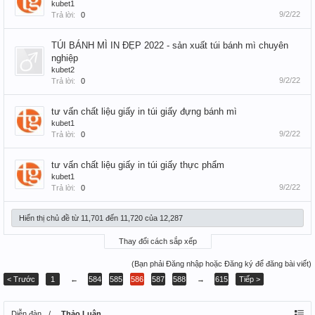
kubet1
9/2/22
Trả lời:
0
TÚI BÁNH MÌ IN ĐẸP 2022 - sản xuất túi bánh mì chuyên
nghiệp
kubet2
9/2/22
Trả lời:
0
tư vấn chất liệu giấy in túi giấy đựng bánh mì
kubet1
9/2/22
Trả lời:
0
tư vấn chất liệu giấy in túi giấy thực phẩm
kubet1
9/2/22
Trả lời:
0
Hiển thị chủ đề từ 11,701 đến 11,720 của 12,287
Thay đổi cách sắp xếp
(Bạn phải Đăng nhập hoặc Đăng ký để đăng bài viết)
< Trước
1
←
584
585
586
587
588
→
615
Tiếp >
Diễn đàn
Thảo Luận