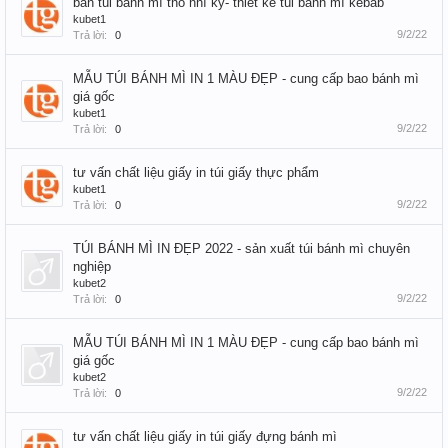
bán túi bánh mì thổ nhĩ kỳ- thiết kế túi bánh mì kebab
kubet1
9/2/22
Trả lời:
0
MẪU TÚI BÁNH MÌ IN 1 MÀU ĐẸP - cung cấp bao bánh mì
giá gốc
kubet1
9/2/22
Trả lời:
0
tư vấn chất liệu giấy in túi giấy thực phẩm
kubet1
9/2/22
Trả lời:
0
TÚI BÁNH MÌ IN ĐẸP 2022 - sản xuất túi bánh mì chuyên
nghiệp
kubet2
9/2/22
Trả lời:
0
MẪU TÚI BÁNH MÌ IN 1 MÀU ĐẸP - cung cấp bao bánh mì
giá gốc
kubet2
9/2/22
Trả lời:
0
tư vấn chất liệu giấy in túi giấy đựng bánh mì