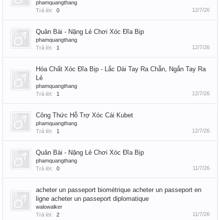
phamquangthang
12/7/26
Trả lời:
0
Quân Bài - Nặng Lẻ Chơi Xóc Đĩa Bịp
phamquangthang
12/7/26
Trả lời:
1
Hóa Chất Xóc Đĩa Bịp - Lắc Dài Tay Ra Chẵn, Ngắn Tay Ra
Lẻ
phamquangthang
12/7/26
Trả lời:
1
Công Thức Hỗ Trợ Xóc Cái Kubet
phamquangthang
12/7/26
Trả lời:
1
Quân Bài - Nặng Lẻ Chơi Xóc Đĩa Bịp
phamquangthang
11/7/26
Trả lời:
0
acheter un passeport biométrique acheter un passeport en
ligne acheter un passeport diplomatique
walowalker
11/7/26
Trả lời:
2