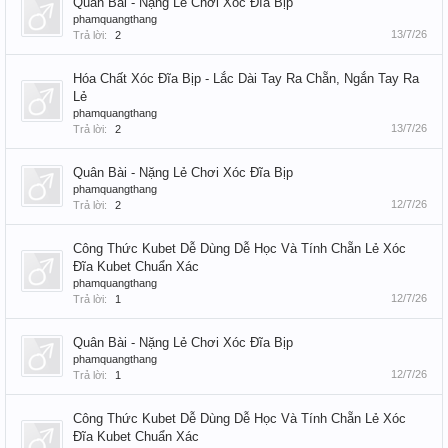
Quân Bài - Nặng Lẻ Chơi Xóc Đĩa Bịp
phamquangthang
13/7/26
Trả lời:
2
Hóa Chất Xóc Đĩa Bịp - Lắc Dài Tay Ra Chẵn, Ngắn Tay Ra
Lẻ
phamquangthang
13/7/26
Trả lời:
2
Quân Bài - Nặng Lẻ Chơi Xóc Đĩa Bịp
phamquangthang
12/7/26
Trả lời:
2
Công Thức Kubet Dễ Dùng Dễ Học Và Tính Chẵn Lẻ Xóc
Đĩa Kubet Chuẩn Xác
phamquangthang
12/7/26
Trả lời:
1
Quân Bài - Nặng Lẻ Chơi Xóc Đĩa Bịp
phamquangthang
12/7/26
Trả lời:
1
Công Thức Kubet Dễ Dùng Dễ Học Và Tính Chẵn Lẻ Xóc
Đĩa Kubet Chuẩn Xác