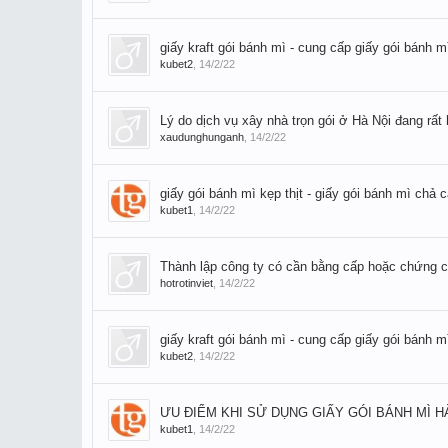
giấy kraft gói bánh mì - cung cấp giấy gói bánh 
kubet2
,
14/2/22
Lý do dịch vụ xây nhà trọn gói ở Hà Nội đang rất 
xaudunghunganh
,
14/2/22
giấy gói bánh mì kẹp thịt - giấy gói bánh mì chả 
kubet1
,
14/2/22
Thành lập công ty có cần bằng cấp hoặc chứng 
hotrotinviet
,
14/2/22
giấy kraft gói bánh mì - cung cấp giấy gói bánh 
kubet2
,
14/2/22
ƯU ĐIỂM KHI SỬ DỤNG GIẤY GÓI BÁNH MÌ H
kubet1
,
14/2/22