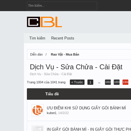
Tìm kiếm
Recent Posts
Diễn đàn
Rao Vặt - Mua Bán
Dịch Vụ - Sửa Chửa - Cài Đặt
Dịch Vụ - Sửa Chửa - Cài Đặt
Trang 1004 của 1041 trang
< Trước
1
←
1002
1003
1004
Tiêu đề
ƯU ĐIỂM KHI SỬ DỤNG GIẤY GÓI BÁNH MÌ
kubet1
,
14/2/22
IN GIẤY GÓI BÁNH MÌ - IN GIẤY GÓI THỰC P