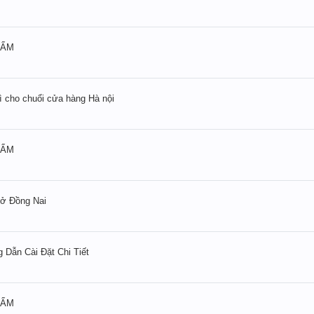
HẨM
mì cho chuổi cửa hàng Hà nội
HẨM
ả ở Đồng Nai
g Dẫn Cài Đặt Chi Tiết
HẨM