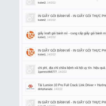
kubet2
,
14/2/22
IN GIẤY GÓI BÁNH MÌ - IN GIẤY GÓI THỰC P
kubet2
,
14/2/22
giấy kraft gói bánh mì - cung cấp giấy gói bánh 
kubet1
,
14/2/22
IN GIẤY GÓI BÁNH MÌ - IN GIẤY GÓI THỰC P
kubet1
,
14/2/22
chi phí, địa chỉ chữa bệnh xã hội uy tín. hiệu qu
1gamesofbi5777
,
14/2/22
Tải Lumion 10 Pro Full Crack Link Driver + Hướn
dinhphanadv
,
14/2/22
IN GIẤY GÓI BÁNH MÌ - IN GIẤY GÓI THỰC P