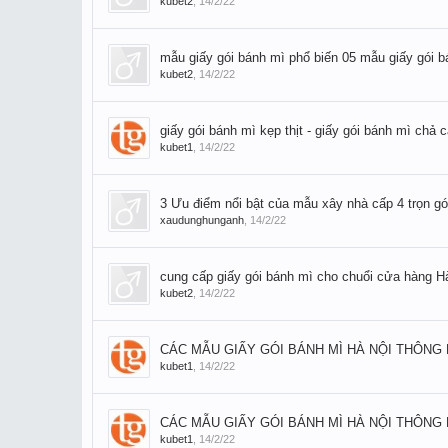
kubet2
,
14/2/22
mẫu giấy gói bánh mì phổ biến 05 mẫu giấy gói 
kubet2
,
14/2/22
giấy gói bánh mì kẹp thịt - giấy gói bánh mì chả 
kubet1
,
14/2/22
3 Ưu điểm nổi bật của mẫu xây nhà cấp 4 trọn gói
xaudunghunganh
,
14/2/22
cung cấp giấy gói bánh mì cho chuổi cửa hàng Hà
kubet2
,
14/2/22
CÁC MẪU GIẤY GÓI BÁNH MÌ HÀ NỘI THÔNG
kubet1
,
14/2/22
CÁC MẪU GIẤY GÓI BÁNH MÌ HÀ NỘI THÔNG
kubet1
,
14/2/22