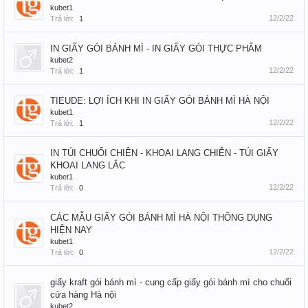
kubet1
12/2/22
Trả lời:
1
IN GIẤY GÓI BÁNH MÌ - IN GIẤY GÓI THỰC PHẨM
kubet2
12/2/22
Trả lời:
1
TIEUDE: LỢI ÍCH KHI IN GIẤY GÓI BÁNH MÌ HÀ NỘI
kubet1
12/2/22
Trả lời:
1
IN TÚI CHUỐI CHIÊN - KHOAI LANG CHIÊN - TÚI GIẤY
KHOAI LANG LẮC
kubet1
12/2/22
Trả lời:
0
CÁC MẪU GIẤY GÓI BÁNH MÌ HÀ NỘI THÔNG DỤNG
HIỆN NAY
kubet1
12/2/22
Trả lời:
0
giấy kraft gói bánh mì - cung cấp giấy gói bánh mì cho chuổi
cửa hàng Hà nội
kubet2