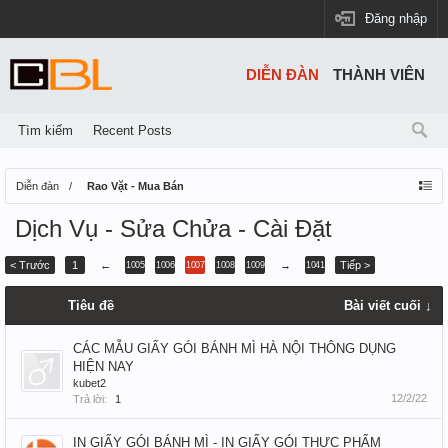
Đăng nhập
DIỄN ĐÀN
THÀNH VIÊN
Tìm kiếm
Recent Posts
Diễn đàn
Rao Vặt - Mua Bán
Dịch Vụ - Sửa Chửa - Cài Đặt
< Trước
1
←
→
Tiếp >
1005
1006
1007
1008
1009
1041
Tiêu đề
Bài viết cuối ↓
CÁC MẪU GIẤY GÓI BÁNH MÌ HÀ NỘI THÔNG DỤNG
HIỆN NAY
kubet2
12/2/22
Trả lời:
1
IN GIẤY GÓI BÁNH MÌ - IN GIẤY GÓI THỰC PHẨM