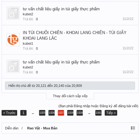
tư vấn chất liệu giấy in túi giấy thực phẩm
kubet2
11/2/22
Trả lời:
0
IN TÚI CHUỐI CHIÊN - KHOAI LANG CHIÊN - TÚI GIẤY
KHOAI LANG LẮC
kubet1
11/2/22
Trả lời:
0
tư vấn chất liệu giấy in túi giấy thực phẩm
kubet2
11/2/22
Trả lời:
0
Hiển thị chủ đề từ 20,121 đến 20,140 của 20,809
Thay đổi cách sắp xếp
(Bạn phải Đăng nhập hoặc Đăng ký để đăng bài viết)
< Trước
1
←
→
Tiếp >
1005
1006
1007
1008
1009
1041
Diễn đàn
Rao Vặt - Mua Bán