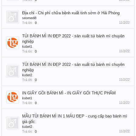
Địa chỉ - Chi phí chữa bệnh xuất tinh sớm ở Hải Phòng
seomedi8
11/2/22
Trả lời:
0
TÚI BÁNH MÌ IN ĐẸP 2022 - sản xuất túi bánh mì chuyên
nghiệp
kubet1
11/2/22
Trả lời:
0
TÚI BÁNH MÌ IN ĐẸP 2022 - sản xuất túi bánh mì chuyên
nghiệp
kubet2
11/2/22
Trả lời:
0
IN GIẤY GÓI BÁNH MÌ - IN GIẤY GÓI THỰC PHẨM
kubet1
11/2/22
Trả lời:
0
MẪU TÚI BÁNH MÌ IN 1 MÀU ĐẸP - cung cấp bao bánh mì
giá gốc
kubet2
11/2/22
Trả lời:
0