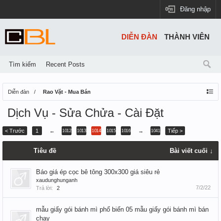
Đăng nhập
DIỄN ĐÀN
THÀNH VIÊN
Tìm kiếm
Recent Posts
Diễn đàn
Rao Vặt - Mua Bán
Dịch Vụ - Sửa Chửa - Cài Đặt
< Trước
1
←
→
Tiếp >
1012
1013
1014
1015
1016
1041
Tiêu đề
Bài viết cuối ↓
Báo giá ép cọc bê tông 300x300 giá siêu rẻ
xaudunghunganh
7/2/22
Trả lời:
2
mẫu giấy gói bánh mì phổ biến 05 mẫu giấy gói bánh mì bán
chạy