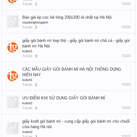
7/2/22
Trả lời:
1
Báo giá ép cọc bê tông 200x200 rẻ nhất tại Hà Nội
xaudunghunganh
7/2/22
Trả lời:
2
giấy gói bánh mì kẹp thịt - giấy gói bánh mì chả cá - giấy gói
bánh mì Hà Nội
kubet1
7/2/22
Trả lời:
3
CÁC MẪU GIẤY GÓI BÁNH MÌ HÀ NỘI THÔNG DỤNG
HIỆN NAY
kubet1
7/2/22
Trả lời:
2
ƯU ĐIỂM KHI SỬ DỤNG GIẤY GÓI BÁNH MÌ
kubet2
7/2/22
Trả lời:
1
giấy kraft gói bánh mì - cung cấp giấy gói bánh mì cho chuổi
cửa hàng Hà nội
kubet2
7/2/22
Trả lời:
2