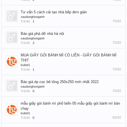
Tư vấn 5 cách cải tạo nhà bếp đơn giản
xaudunghunganh
7/2/22
Trả lời:
1
Báo giá phá dỡ nhà hà nội
xaudunghunganh
7/2/22
Trả lời:
2
MUA GIẤY GÓI BÁNH MÌ CÓ LIỀN - GIẤY GÓI BÁNH MÌ
THỊT
kubet1
7/2/22
Trả lời:
1
Báo giá ép cọc bê tông 250x250 mới nhất 2022
xaudunghunganh
7/2/22
Trả lời:
0
mẫu giấy gói bánh mì phổ biến 05 mẫu giấy gói bánh mì bán
chạy
kubet1
6/2/22
Trả lời:
0