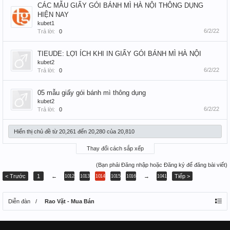
CÁC MẪU GIẤY GÓI BÁNH MÌ HÀ NỘI THÔNG DỤNG
HIỆN NAY
kubet1
6/2/22
Trả lời:
0
TIEUDE: LỢI ÍCH KHI IN GIẤY GÓI BÁNH MÌ HÀ NỘI
kubet2
6/2/22
Trả lời:
0
05 mẫu giấy gói bánh mì thông dụng
kubet2
6/2/22
Trả lời:
0
Hiển thị chủ đề từ 20,261 đến 20,280 của 20,810
Thay đổi cách sắp xếp
(Bạn phải Đăng nhập hoặc Đăng ký để đăng bài viết)
< Trước
1
←
→
Tiếp >
1012
1013
1014
1015
1016
1041
Diễn đàn
Rao Vặt - Mua Bán