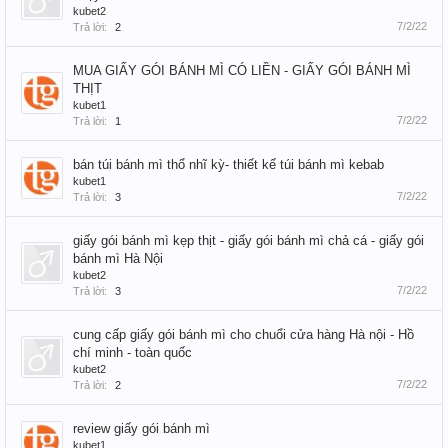
kubet2
7/2/22
Trả lời:
2
MUA GIẤY GÓI BÁNH MÌ CÓ LIỀN - GIẤY GÓI BÁNH MÌ
THỊT
kubet1
7/2/22
Trả lời:
1
bán túi bánh mì thổ nhĩ kỳ- thiết kế túi bánh mì kebab
kubet1
7/2/22
Trả lời:
3
giấy gói bánh mì kẹp thịt - giấy gói bánh mì chả cá - giấy gói
bánh mì Hà Nội
kubet2
7/2/22
Trả lời:
3
cung cấp giấy gói bánh mì cho chuổi cửa hàng Hà nội - Hồ
chí minh - toàn quốc
kubet2
7/2/22
Trả lời:
2
review giấy gói bánh mì
kubet1