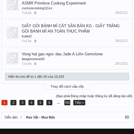
ASMR Primitive Cooking Experiment
cuckoocooking111xx
29/12/21
Trả lời:
0
GIẤY GÓI BÁNH MÌ CẮT SẴN BÁN KG - GIẤY TRẮNG
GÓI BÁNH MÌ AN TOÀN THỰC PHẨM
kubet2
29/12/21
Trả lời:
0
Vong hat gao ngoc dau Jade A LiAn Gemstone
liangemstone05
29/12/21
Trả lời:
0
Hiển thị chủ đề từ 1 đến 20 của 15,633
Thay đổi cách sắp xếp
(Bạn phải Đăng nhập hoặc Đăng ký để đăng bài viết)
1
2
3
4
5
6
→
782
Tiếp >
Diễn đàn
Rao Vặt - Mua Bán