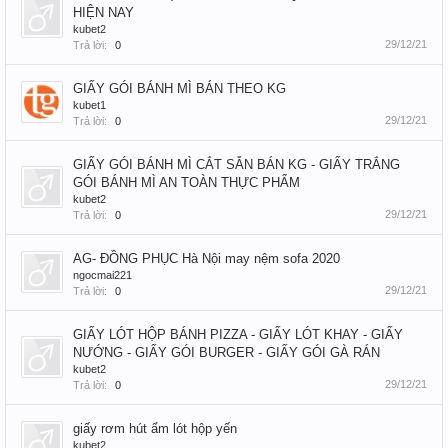
HIỆN NAY
kubet2
29/12/21
Trả lời:
0
GIẤY GÓI BÁNH MÌ BÁN THEO KG
kubet1
29/12/21
Trả lời:
0
GIẤY GÓI BÁNH MÌ CẮT SẴN BÁN KG - GIẤY TRẮNG
GÓI BÁNH MÌ AN TOÀN THỰC PHẨM
kubet2
29/12/21
Trả lời:
0
AG- ĐỒNG PHỤC Hà Nội may nệm sofa 2020
ngocmai221
29/12/21
Trả lời:
0
GIẤY LÓT HỘP BÁNH PIZZA - GIẤY LÓT KHAY - GIẤY
NƯỚNG - GIẤY GÓI BURGER - GIẤY GÓI GÀ RÁN
kubet2
29/12/21
Trả lời:
0
giấy rơm hút ẩm lót hộp yến
kubet2