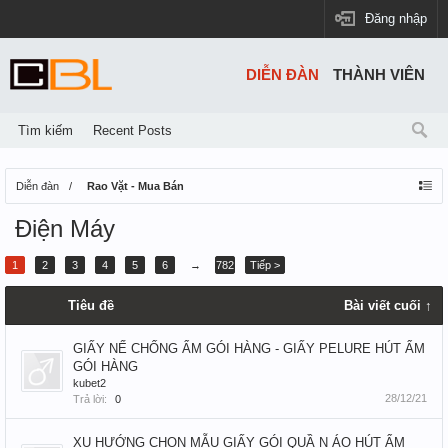
Đăng nhập
DIỄN ĐÀN
THÀNH VIÊN
Tìm kiếm
Recent Posts
Diễn đàn
Rao Vặt - Mua Bán
Điện Máy
1
2
3
4
5
6
→
782
Tiếp >
Tiêu đề
Bài viết cuối ↑
GIẤY NẾ CHỐNG ẨM GÓI HÀNG - GIẤY PELURE HÚT ẨM
GÓI HÀNG
kubet2
28/12/21
Trả lời:
0
XU HƯỚNG CHỌN MẪU GIẤY GÓI QUẦ N ÁO HÚT ẨM