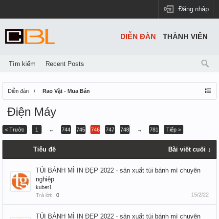
Đăng nhập
DIỄN ĐÀN
THÀNH VIÊN
Tìm kiếm
Recent Posts
Diễn đàn
Rao Vặt - Mua Bán
Điện Máy
< Trước
1
←
744
745
746
747
748
→
781
Tiếp >
Tiêu đề
Bài viết cuối ↓
TÚI BÁNH MÌ IN ĐẸP 2022 - sản xuất túi bánh mì chuyên
nghiệp
kubet1
15/2/22
Trả lời:
0
TÚI BÁNH MÌ IN ĐẸP 2022 - sản xuất túi bánh mì chuyên